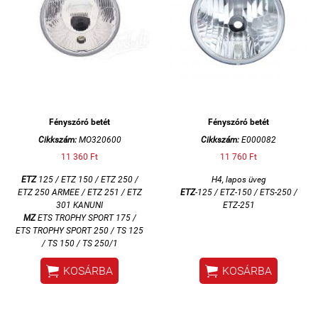
Fényszóró betét
Fényszóró betét
Cikkszám:
MO320600
Cikkszám:
E000082
11 360 Ft
11 760 Ft
ETZ
125 / ETZ 150 / ETZ 250 /
H4, lapos üveg
ETZ 250 ARMEE / ETZ 251 / ETZ
ETZ
-125 / ETZ-150 / ETS-250 /
301 KANUNI
ETZ-251
MZ
ETS TROPHY SPORT 175 /
ETS TROPHY SPORT 250 / TS 125
/ TS 150 / TS 250/1


KOSÁRBA
KOSÁRBA