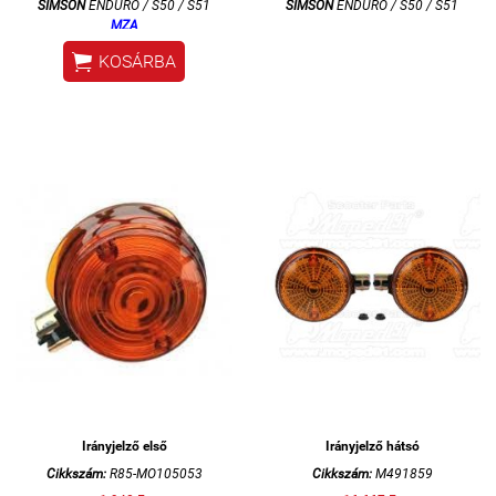
SIMSON
ENDURO / S50 / S51
SIMSON
ENDURO / S50 / S51
MZA

KOSÁRBA
Irányjelző első
Irányjelző hátsó
Cikkszám:
R85-MO105053
Cikkszám:
M491859