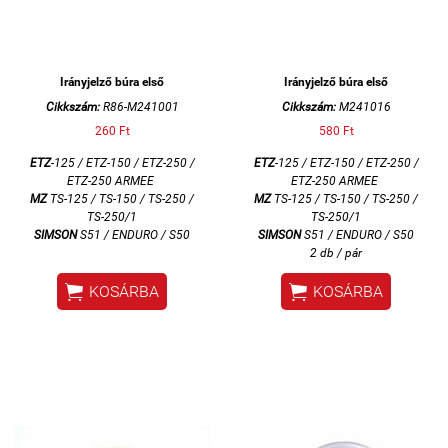
Irányjelző búra első
Irányjelző búra első
Cikkszám:
R86-M241001
Cikkszám:
M241016
260 Ft
580 Ft
ETZ
-125 / ETZ-150 / ETZ-250 /
ETZ
-125 / ETZ-150 / ETZ-250 /
ETZ-250 ARMEE
ETZ-250 ARMEE
MZ
TS-125 / TS-150 / TS-250 /
MZ
TS-125 / TS-150 / TS-250 /
TS-250/1
TS-250/1
SIMSON
S51 / ENDURO / S50
SIMSON
S51 / ENDURO / S50
2 db / pár


KOSÁRBA
KOSÁRBA