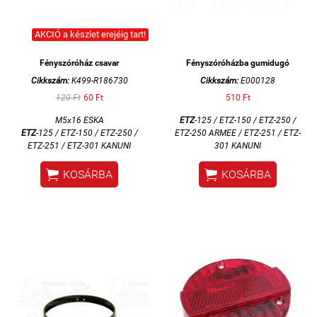
AKCIÓ a készlet erejéig tart!
Fényszóróház csavar
Fényszóróházba gumidugó
Cikkszám:
K499-R186730
Cikkszám:
E000128
120 Ft
60 Ft
510 Ft
M5x16 ESKA
ETZ
-125 / ETZ-150 / ETZ-250 /
ETZ
-125 / ETZ-150 / ETZ-250 /
ETZ-250 ARMEE / ETZ-251 / ETZ-
ETZ-251 / ETZ-301 KANUNI
301 KANUNI


KOSÁRBA
KOSÁRBA