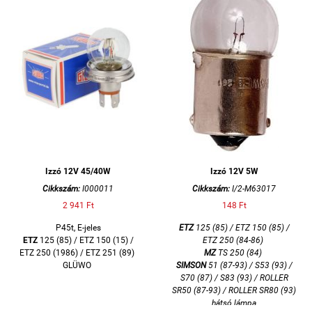
Izzó 12V 45/40W
Izzó 12V 5W
Cikkszám:
I000011
Cikkszám:
I/2-M63017
2 941 Ft
148 Ft
P45t, E-jeles
ETZ
125 (85) / ETZ 150 (85) /
ETZ
125 (85) / ETZ 150 (15) /
ETZ 250 (84-86)
ETZ 250 (1986) / ETZ 251 (89)
MZ
TS 250 (84)
GLÜWO
SIMSON
51 (87-93) / S53 (93) /
S70 (87) / S83 (93) / ROLLER
SR50 (87-93) / ROLLER SR80 (93)
hátsó lámpa