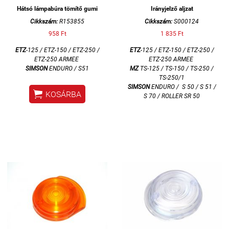
Hátsó lámpabúra tömítő gumi
Irányjelző aljzat
Cikkszám:
R153855
Cikkszám:
S000124
958 Ft
1 835 Ft
ETZ
-125 / ETZ-150 / ETZ-250 /
ETZ
-125 / ETZ-150 / ETZ-250 /
ETZ-250 ARMEE
ETZ-250 ARMEE
SIMSON
ENDURO / S51
MZ
TS-125 / TS-150 / TS-250 /
TS-250/1
SIMSON
ENDURO /
S 50 / S 51 /

KOSÁRBA
S 70 / ROLLER SR 50