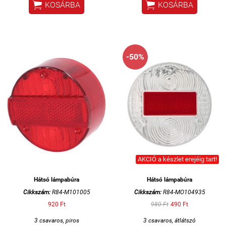


KOSÁRBA
KOSÁRBA
-50%
AKCIÓ a készlet erejéig tart!
Hátsó lámpabúra
Hátsó lámpabúra
Cikkszám:
R84-M101005
Cikkszám:
R84-MO104935
920 Ft
980 Ft
490 Ft
3 csavaros, piros
3 csavaros, átlátszó