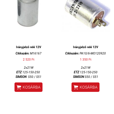
Irányjelző relé 12V
Irányjelző relé 12V
Cikkszám:
M16167
Cikkszám:
PA10/6-MO120920
2 520 Ft
1 350 Ft
2x21W
2x21W
ETZ
125-150-250
ETZ
125-150-250
SIMSON
S50 / S51
SIMSON
S50 / S51


KOSÁRBA
KOSÁRBA