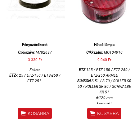
Fényszórókeret
Hátsó lámpa
Cikkszám:
M702637
Cikkszám:
MO104910
3 330 Ft
9 040 Ft
Fekete
ETZ
-125 / ETZ-150 / ETZ-250 /
ETZ
-125 / ETZ-150 / ETS-250 /
ETZ-250 ARMEE
ETZ-251
SIMSON
S 51 / S 70 / ROLLER SR
50 / ROLLER SR 80 / SCHWALBE
KR 51
d:120 mm
komplett


KOSÁRBA
KOSÁRBA