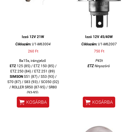
Izzó 12V 21W
Izzó 12V 45/40W
Cikkszám:
I/1-M63004
Cikkszám:
I/1-M62007
260 Ft
750 Ft
Ba15s, irányjelző
P43t
ETZ
125 (85) / ETZ 150 (85) /
ETZ
fényszóró
ETZ 250 (84) / ETZ 251 (89)
SIMSON
S51 (87) / S53 (93) /
S70 (87) / S83 (93) / SC050 (02)
/ ROLLER SR50 (87-95) / SR80
(93-95)


KOSÁRBA
KOSÁRBA