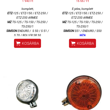
1 940 Ft
16 667 Ft
komplett,
E-jeles, komplett
ETZ
-125 / ETZ-150 / ETZ-250 /
ETZ
-125 / ETZ-150 / ETZ-250 /
ETZ-250 ARMEE
ETZ-250 ARMEE
MZ
TS-125 / TS-150 / TS-250 /
MZ
TS-125 / TS-150 / TS-250 /
TS-250/1
TS-250/1
SIMSON
ENDURO /
S 50 / S 51 /
SIMSON
S51 / ENDURO / S50
S 70 / ROLLER SR 50
MZA


KOSÁRBA
KOSÁRBA