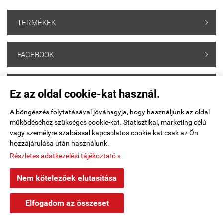
TERMÉKEK

FACEBOOK

HÍRLEVÉL FELIRATKOZÁS

Ez az oldal cookie-kat használ.
A böngészés folytatásával jóváhagyja, hogy használjunk az oldal
BANKKÁRTYÁS FIZETÉS

működéséhez szükséges cookie-kat. Statisztikai, marketing célú
vagy személyre szabással kapcsolatos cookie-kat csak az Ön
hozzájárulása után használunk.
Webáruház értékelés
Részletes adatkezelési tájékoztató »
motoshop.startuzlet.hu





Nem kötelezőek elutasítása
×
Levente Budapest településről
L
Elfogadom az összeset
Vásárolt a webáruházban
Értékelés írása
4 órával ezelőtt
