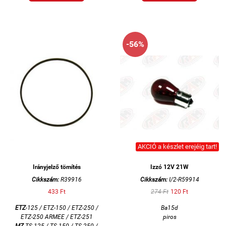
-56%
AKCIÓ a készlet erejéig tart!
Irányjelző tömítés
Izzó 12V 21W
Cikkszám:
R39916
Cikkszám:
I/2-R59914
433 Ft
274 Ft
120 Ft
ETZ
-125 / ETZ-150 / ETZ-250 /
Ba15d
ETZ-250 ARMEE / ETZ-251
piros
MZ
TS-125 / TS-150 / TS-250 /