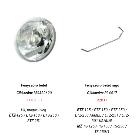
Fényszóró betét
Fényszóró betét rugó
Cikkszám:
MO320620
Cikkszám:
R24417
11 850 Ft
228 Ft
H4, magas üveg
ETZ
-125 / ETZ-150 / ETZ-250 /
ETZ
-125 / ETZ-150 / ETS-250 /
ETZ-250 ARMEE / ETZ-251 / ETZ-
ETZ-251
301 KANUNI
MZ
TS-125 / TS-150 / TS-250 /
TS-250/1