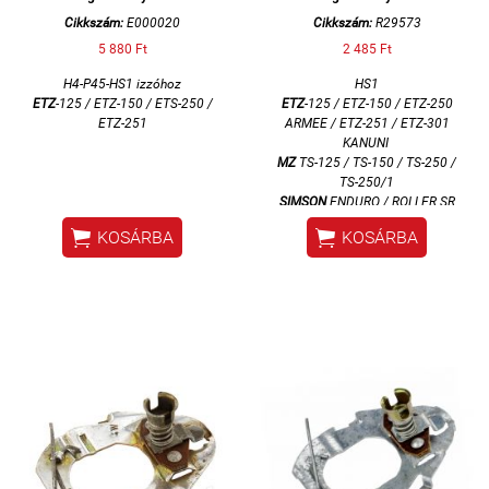
Cikkszám:
E000020
Cikkszám:
R29573
5 880 Ft
2 485 Ft
H4-P45-HS1 izzóhoz
HS1
ETZ
-125 / ETZ-150 / ETS-250 /
ETZ
-125 / ETZ-150 / ETZ-250
ETZ-251
ARMEE / ETZ-251 / ETZ-301
KANUNI
MZ
TS-125 / TS-150 / TS-250 /
TS-250/1
SIMSON
ENDURO / ROLLER SR


KOSÁRBA
KOSÁRBA