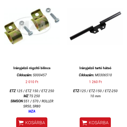
Irányjelző rögzítő bilincs
Irányjelző tartó hátsó
Cikkszám:
S000457
Cikkszám:
MO306510
2 010 Ft
1 260 Ft
ETZ
125 / ETZ 150 / ETZ 250
ETZ
-125 / ETZ-150 / ETZ-250
MZ
TS 250
10 mm
SIMSON
S51 / S70 / ROLLER
SR50, SR80
MZA


KOSÁRBA
KOSÁRBA