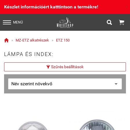
Készlet információért katttintson a termékre!
X


MENÜ

»
MZ-ETZ alkatrészek
»
ETZ 150
LÁMPA ÉS INDEX:
Szűrés beállítások
