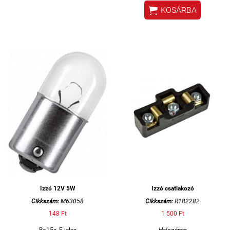

KOSÁRBA
Izzó 12V 5W
Izzó csatlakozó
Cikkszám:
M63058
Cikkszám:
R182282
148 Ft
1 500 Ft
Ba15s, E-jeles
Halogénes