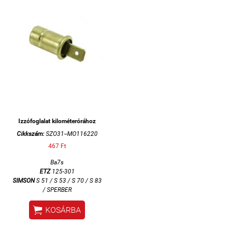
Izzófoglalat kilométerórához
Cikkszám:
SZO31--MO116220
467 Ft
Ba7s
ETZ
125-301
SIMSON
S 51 / S 53 / S 70 / S 83
/ SPERBER

KOSÁRBA