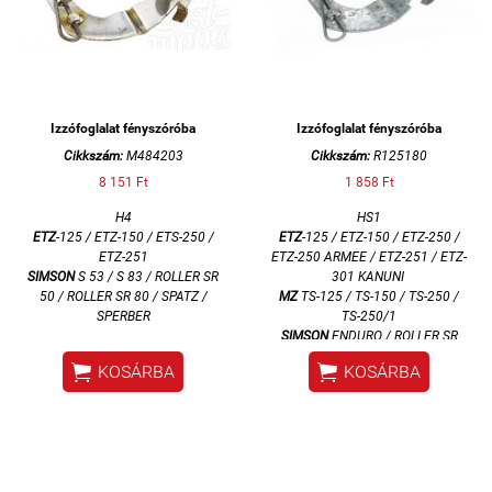
Izzófoglalat fényszóróba
Izzófoglalat fényszóróba
Cikkszám:
M484203
Cikkszám:
R125180
8 151 Ft
1 858 Ft
H4
HS1
ETZ
-125 / ETZ-150 / ETS-250 /
ETZ
-125 / ETZ-150 / ETZ-250 /
ETZ-251
ETZ-250 ARMEE / ETZ-251 / ETZ-
SIMSON
S 53 / S 83 / ROLLER SR
301 KANUNI
50 / ROLLER SR 80 / SPATZ /
MZ
TS-125 / TS-150 / TS-250 /
SPERBER
TS-250/1
SIMSON
ENDURO / ROLLER SR


KOSÁRBA
KOSÁRBA