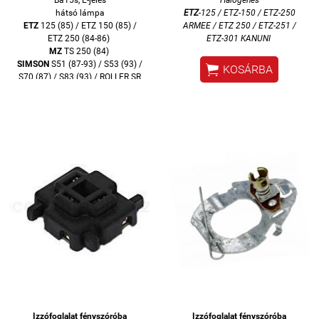
hátsó lámpa
ETZ
-125 / ETZ-150 / ETZ-250
ETZ
125 (85) / ETZ 150 (85) /
ARMEE / ETZ 250 / ETZ-251 /
ETZ 250 (84-86)
ETZ-301 KANUNI
MZ
TS 250 (84)
SIMSON
S51 (87-93) / S53 (93) /

KOSÁRBA
S70 (87) / S83 (93) / ROLLER SR
50 (87-93) / ROLLER SR80 (93)
NARVA
Izzófoglalat fényszóróba
Izzófoglalat fényszóróba