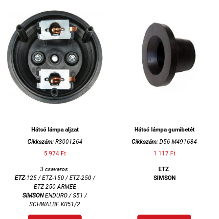
Hátsó lámpa aljzat
Hátsó lámpa gumibetét
Cikkszám:
R3001264
Cikkszám:
D56-M491684
5 974 Ft
1 117 Ft
3 csavaros
ETZ
ETZ
-125 / ETZ-150 / ETZ-250 /
SIMSON
ETZ-250 ARMEE
SIMSON
ENDURO / S51 /
SCHWALBE KR51/2