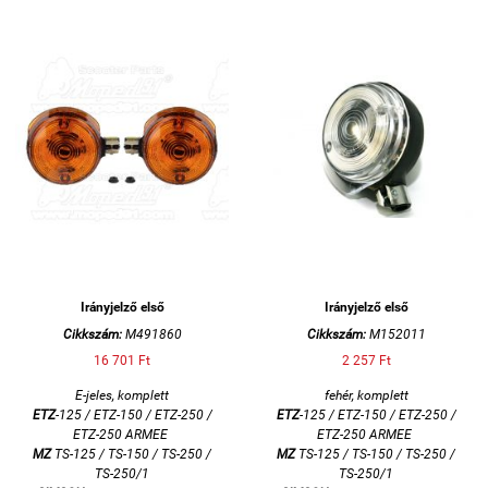
Irányjelző első
Irányjelző első
Cikkszám:
M491860
Cikkszám:
M152011
16 701 Ft
2 257 Ft
E-jeles, komplett
fehér, komplett
ETZ
-125 / ETZ-150 / ETZ-250 /
ETZ
-125 / ETZ-150 / ETZ-250 /
ETZ-250 ARMEE
ETZ-250 ARMEE
MZ
TS-125 / TS-150 / TS-250 /
MZ
TS-125 / TS-150 / TS-250 /
TS-250/1
TS-250/1