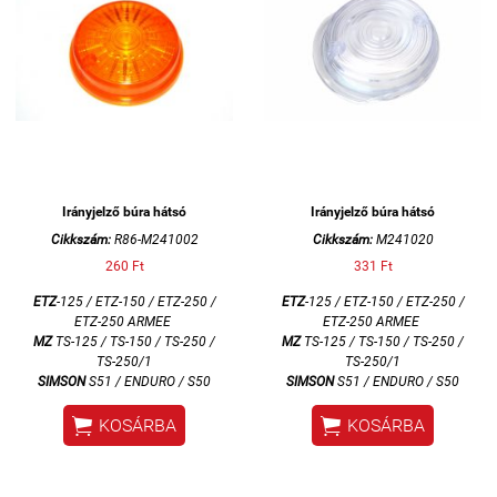
Irányjelző búra hátsó
Irányjelző búra hátsó
Cikkszám:
R86-M241002
Cikkszám:
M241020
260 Ft
331 Ft
ETZ
-125 / ETZ-150 / ETZ-250 /
ETZ
-125 / ETZ-150 / ETZ-250 /
ETZ-250 ARMEE
ETZ-250 ARMEE
MZ
TS-125 / TS-150 / TS-250 /
MZ
TS-125 / TS-150 / TS-250 /
TS-250/1
TS-250/1
SIMSON
S51 / ENDURO / S50
SIMSON
S51 / ENDURO / S50


KOSÁRBA
KOSÁRBA