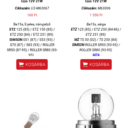
Izzó 12V 21W
Izzó 12V 21W
Cikkszám:
I/2-M63067
Cikkszám:
M63006
160 Ft
1 550 Ft
Ba15s, E-jeles, irányjelző
Ba15s, sárga
ETZ
125 (85) / ETZ 150 (85) /
ETZ
125 (85) / ETZ 250 (84-86) /
ETZ 250 (84) / ETZ 251 (89)
ETZ 251 (89)
SIMSON
S51 (87) / S53 (93) /
MZ
TS 50 (02) / TS 250 (84)
S70 (87) / S83 (93) / ROLLER
SIMSON
ROLLER SR50 (93-95) /
SR50 (87-95) / ROLLER SR80 (93-
ROLLER SR80 (93-95)
95)
MZA


KOSÁRBA
KOSÁRBA