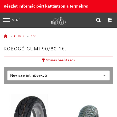
Készlet információért katttintson a termékre!
X


MENÜ

»
GUMIK
»
16"
ROBOGÓ GUMI 90/80-16:
Szűrés beállítások
