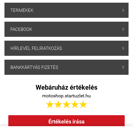
TERMÉKEK

FACEBOOK

HÍRLEVÉL FELIRATKOZÁS

BANKKÁRTYÁS FIZETÉS

Webáruház értékelés
motoshop.startuzlet.hu





Értékelés írása