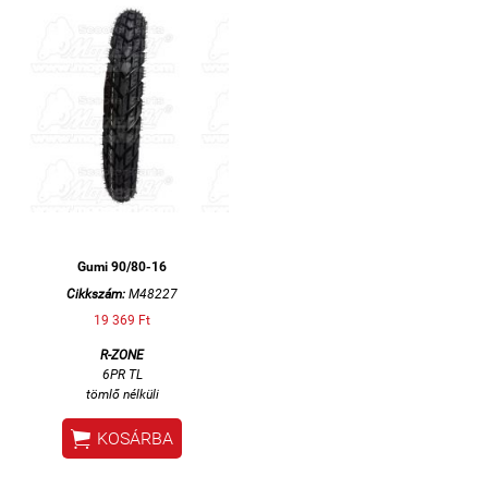
Gumi 90/80-16
Cikkszám:
M48227
19 369 Ft
R-ZONE
6PR TL
tömlő nélküli

KOSÁRBA