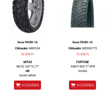
Gumi 90/80-16
Gumi 90/80-16
Cikkszám:
M49354
Cikkszám:
MO006775
32 878 Ft
12 255 Ft
MITAS
FORTUNE
MC32 52P TL/TT
54M F-960 TT 4PR
téli
tömlős
tömlő nélküli


KOSÁRBA
KOSÁRBA