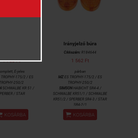
Irányjelző
Irányjelző búra
kkszám:
R184231
Cikkszám:
R184644
1 750 Ft
1 562 Ft
omplett, E-jeles
párban
 TROPHY-175/2 / ES
MZ
ES TROPHY-175/2 / ES
TROPHY-250/2
TROPHY-250/2
N
SCHWALBE KR 51 /
SIMSON
HABICHT SR4-4 /
PERBER / STAR
SCHWALBE KR51/1 /
SCHWALBE
KR51/2 / SPERBER SR4-3 / STAR
SR4-2/1


KOSÁRBA
KOSÁRBA