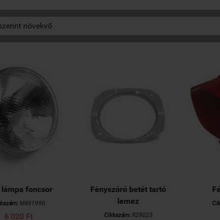
 lámpa foncsor
Fényszóró betét tartó
F
lemez
kkszám:
M491990
Ci
6 020 Ft
Cikkszám:
R29023