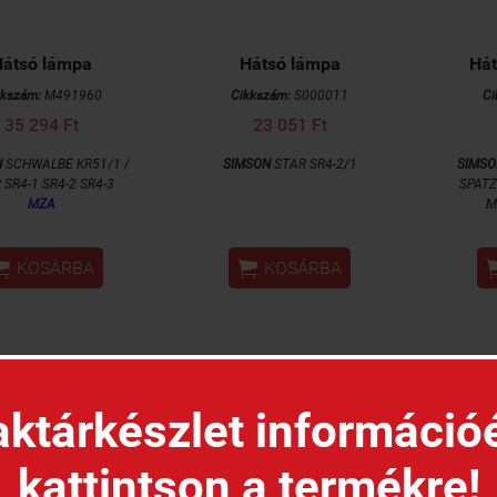
Hátsó lámpa
Hátsó lámpa
Hát
kkszám:
M491960
Cikkszám:
S000011
Ci
35 294 Ft
23 051 Ft
N
SCHWALBE KR51/1 /
SIMSON
STAR SR4-2/1
SIMSO
 SR4-1 SR4-2 SR4-3
SPATZ
MZA
M


KOSÁRBA
KOSÁRBA
ktárkészlet információ
kattintson a termékre!