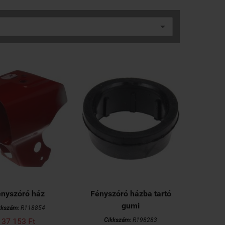
ényszóró ház
Fényszóró házba tartó
gumi
kkszám:
R118854
37 153 Ft
Cikkszám:
R198283