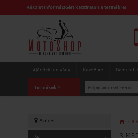
Készlet információért katttintson a termékre!
Ajándék utalvány
Kezdőlap
Bemutatk
Termékek

Szűrés


»
SIM
SIMSO
ÁR
