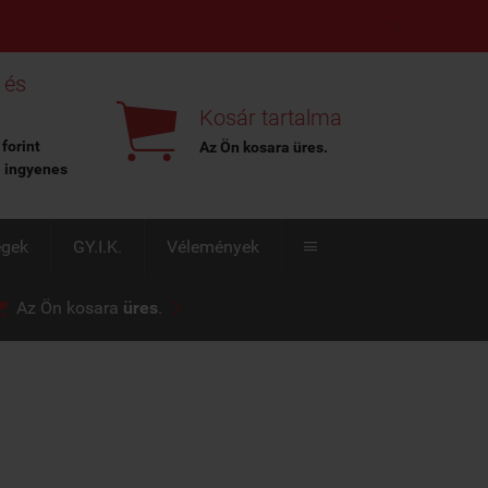
X
 és

Kosár tartalma
 forint
Az Ön kosara
üres
.
l ingyenes
égek
GY.I.K.
Vélemények



Az Ön kosara
üres
.