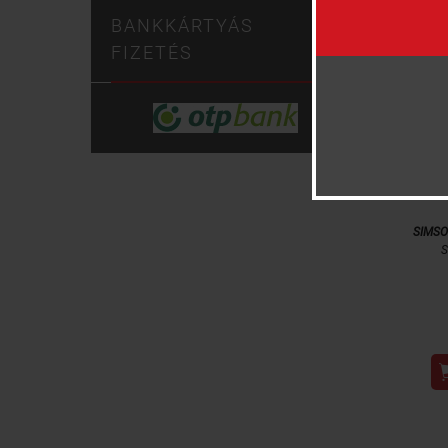
BANKKÁRTYÁS
FIZETÉS
Hely
Ci
SIMS
S