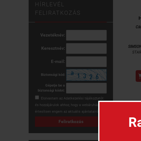
HÍRLEVÉL
FELIRATKOZÁS
Ci
Vezetéknév:
SIMSO
Keresztnév:
STAR
E-mail:
Biztonsági kód:
Gépelje be a
biztonsági kódot:
Elolvastam az
Adatkezelési tájékoztatót
és hozzájárulok ahhoz, hogy a webáruház
értesítsen engem az aktuális ajánlatairól.
Ra
Feliratkozás