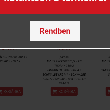
Rendben
zetjelző lámpa
Irányjelző
kkszám:
M491044
Cikkszám:
R197316
Ci
2 490 Ft
13 210 Ft
ON
SCHWALBE KR51 /
párban
k
PERBER / STAR
MZ
ES TROPHY-175/2 / ES
MZ
ES
TROPHY-250/2
SIMSON
HABICHT SR4-4 /
SIMSO
SCHWALBE KR51/1 /
SCHWALBE
S
KR51/2 / SPERBER SR4-3 / STAR
SR4-2/1


KOSÁRBA
KOSÁRBA