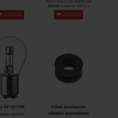
TROPHY-250/2 / ES TROPHY-300
SIMSON
SCHWALBE KR51/1 /
SCHWALBE KR51/2 / STAR SR4-


KOSÁRBA
KOSÁRBA
2/1
zó 6V 15/15W
Kábel átmenesztő
világítás kapcsolóhoz
kkszám:
R000008