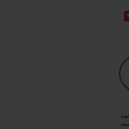
Irá
Cikk