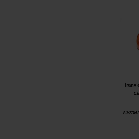
Irányj
Ci
SIMSON
S