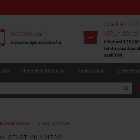
Szállítás GLS


MPL futárral
Kérdése van?
0 forinttól! 25.000
motoshop@motoshop.hu
feletti vásárlásná
szállítás!
ozás
Rendelési feltételek
Regisztráció
Elérhetős

SON alkatrészek
»
Simson STAR SR4
N START VILÁGÍTÁS: