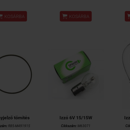


KOSÁRBA
KOSÁRBA
nyjelző tömítés
Izzó 6V 15/15W
Iz
szám:
R85-M491915
Cikkszám:
M63071
Ci