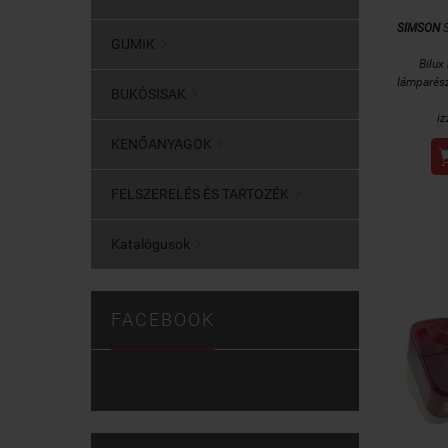
SIMSON
S
GUMIK

Bilux
lámparés
BUKÓSISAK

iz
KENŐANYAGOK

FELSZERELÉS ÉS TARTOZÉK

Katalógusok

FACEBOOK