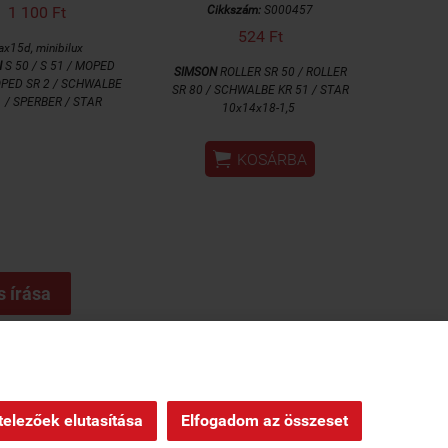
1 100 Ft
Cikkszám:
S000457
524 Ft
ax15d, minibilux
N
S 50 / S 51 / MOPED
SIMSON
ROLLER SR 50 / ROLLER
OPED SR 2 / SCHWALBE
SR 80 / SCHWALBE KR 51 / STAR
1 / SPERBER / STAR
10x14x18-1,5

KOSÁRBA
s írása
ndelés
|
Oldaltérkép
|
elezőek elutasítása
Elfogadom az összeset