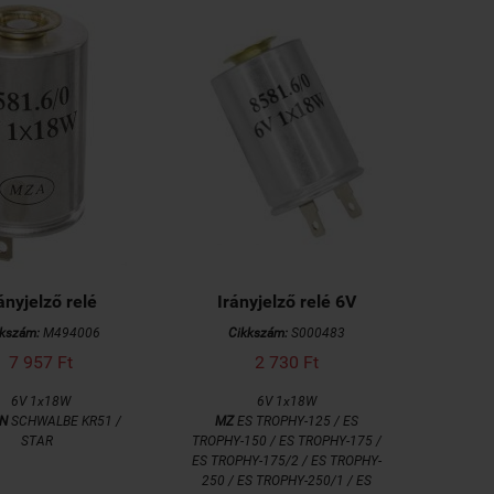
ányjelző relé
Irányjelző relé 6V
kkszám:
M494006
Cikkszám:
S000483
7 957 Ft
2 730 Ft
6V 1x18W
6V 1x18W
N
SCHWALBE KR51 /
MZ
ES TROPHY-125 / ES
STAR
TROPHY-150 / ES TROPHY-175 /
ES TROPHY-175/2 / ES TROPHY-
250 / ES TROPHY-250/1 / ES