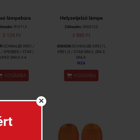
só lámpabúra
Helyzetjelző lámpa
kkszám:
R10113
Cikkszám:
S000123
2 120 Ft
3 880 Ft
N
SCHWALBE KR51 /
SIMSON
SCHWALBE KR51/1,
 / SPERBER / STAR /
KR51/2 / STAR SR4-2, SR4-3,
OPED SR4-2-3-4
SR4-4
MZA


KOSÁRBA
KOSÁRBA
×
ért