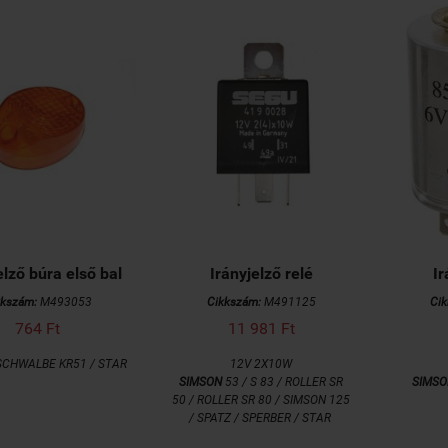
elző búra első bal
Irányjelző relé
Ir
kkszám:
M493053
Cikkszám:
M491125
Ci
764 Ft
11 981 Ft
CHWALBE KR51 / STAR
12V 2X10W
SIMSON
53 / S 83 / ROLLER SR
SIMSO
50 / ROLLER SR 80 / SIMSON 125
/ SPATZ / SPERBER / STAR