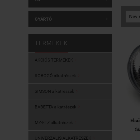
GYÁRTÓ

TERMÉKEK
AKCIÓS TERMÉKEK

ROBOGÓ alkatrészek

SIMSON alkatrészek

BABETTA alkatrészek

Első
MZ-ETZ alkatrészek

Ci
UNIVERZÁLIS ALKATRÉSZEK
