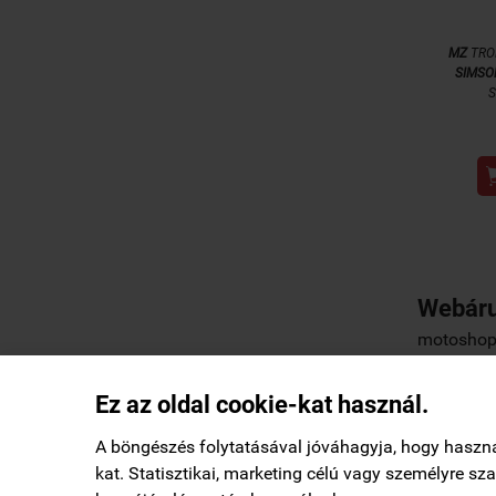
MZ
TROP
SIMSO
S
Webáru
motoshop.
Ez az oldal cookie-kat használ.
Elállás a szerződéstől
|
Barion
|
Kezdőlap
|
A böngészés folytatásával jóváhagyja, hogy haszn
kat. Statisztikai, marketing célú vagy személyre s
Nádas Csengele településről