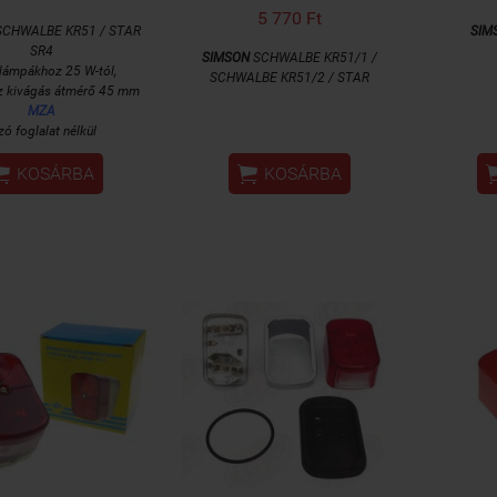
5 770 Ft
CHWALBE KR51 / STAR
SIM
SR4
SIMSON
SCHWALBE KR51/1 /
 lámpákhoz 25 W-tól,
SCHWALBE KR51/2 / STAR
z kivágás átmérő 45 mm
MZA
zó foglalat nélkül


KOSÁRBA
KOSÁRBA