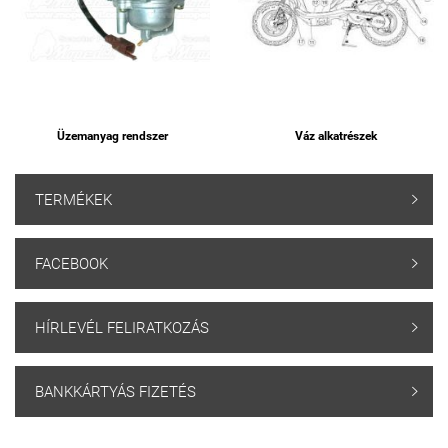
Üzemanyag rendszer
Váz alkatrészek
TERMÉKEK

FACEBOOK

HÍRLEVÉL FELIRATKOZÁS

BANKKÁRTYÁS FIZETÉS
