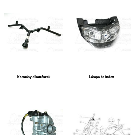
Kormány alkatrészek
Lámpa és index