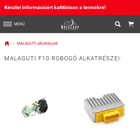
Készlet információért katttintson a termékre!
X


MENÜ

»
MALAGUTI alkatrészek
MALAGUTI F10 ROBOGÓ ALKATRÉSZEI: