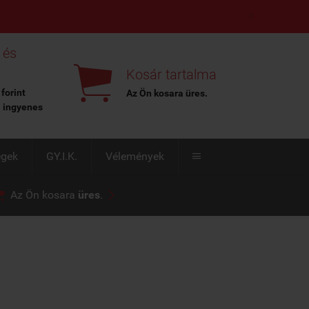
X
 és

Kosár tartalma
 forint
Az Ön kosara
üres
.
l ingyenes
égek
GY.I.K.
Vélemények



Az Ön kosara
üres
.