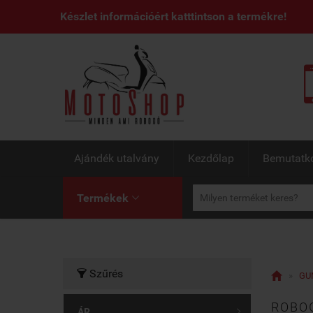
Készlet információért katttintson a termékre!
Ajándék utalvány
Kezdőlap
Bemutatk
Termékek

Szűrés


»
GU
ROBOG
ÁR
