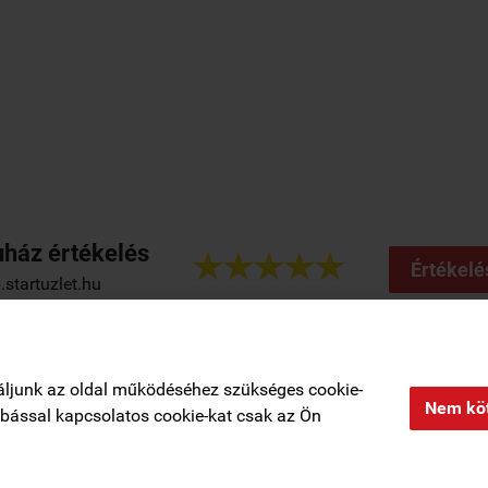
ház értékelés





Értékelé
startuzlet.hu
Regisztráció
|
Rendelési feltételek
|
Elérhetőségek
|
Kosár tartalma, megre
áljunk az oldal működéséhez szükséges cookie-
Nem köt
zabással kapcsolatos cookie-kat csak az Ön
Adatkezelési tájékoztató