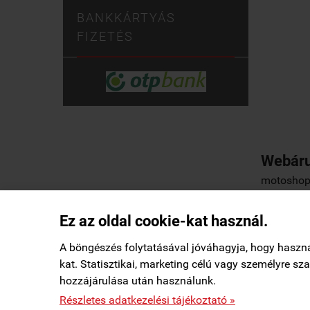
BANKKÁRTYÁS
FIZETÉS
Webáru
motoshop.
Ez az oldal cookie-kat használ.
Elállás a szerződéstől
|
Barion
|
Kezdőlap
|
A böngészés folytatásával jóváhagyja, hogy haszn
kat. Statisztikai, marketing célú vagy személyre s
csaba budapest településről
c
hozzájárulása után használunk.
Vásárolt a webáruházban
8 perccel ezelőtt

StartÜzlet által hitelesítve
motoshop.startuzlet.hu -
SB Motoralkatrész Kft.
-
ÁSZF
-
Részletes adatkezelési tájékoztató »