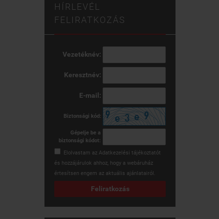
HÍRLEVÉL
FELIRATKOZÁS
Vezetéknév:
Keresztnév:
E-mail:
Biztonsági kód:
Gépelje be a
biztonsági kódot:
Elolvastam az
Adatkezelési tájékoztatót
és hozzájárulok ahhoz, hogy a webáruház
értesítsen engem az aktuális ajánlatairól.
Feliratkozás