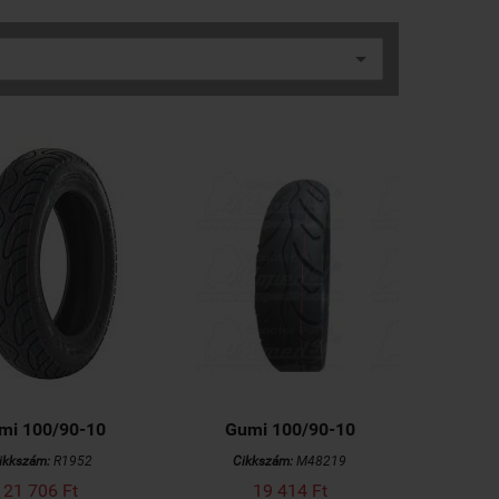
mi 100/90-10
Gumi 100/90-10
ikkszám:
R1952
Cikkszám:
M48219
21 706 Ft
19 414 Ft