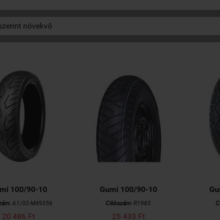
mi 100/90-10
Gumi 100/90-10
Gu
zám:
A1/02-M49356
Cikkszám:
R1983
C
20 486 Ft
25 433 Ft