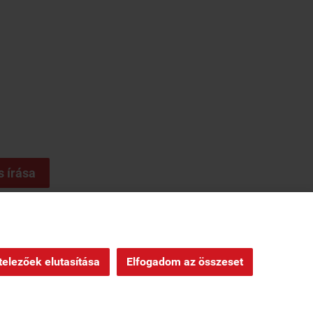
s írása
ndelés
|
Oldaltérkép
|
elezőek elutasítása
Elfogadom az összeset
Webáruház készítés
a StartÜzlettel.