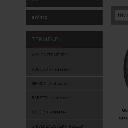
GYÁRTÓ

TERMÉKEK
AKCIÓS TERMÉKEK

ROBOGÓ alkatrészek

SIMSON alkatrészek

BABETTA alkatrészek

Gu
MZ-ETZ alkatrészek

Cikks
UNIVERZÁLIS ALKATRÉSZEK
