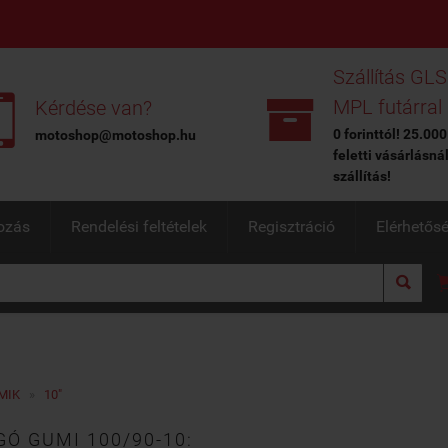
Szállítás GLS


MPL futárral
Kérdése van?
0 forinttól! 25.000
motoshop@motoshop.hu
feletti vásárlásná
szállítás!
ozás
Rendelési feltételek
Regisztráció
Elérhetős

MIK
»
10"
Ó GUMI 100/90-10: