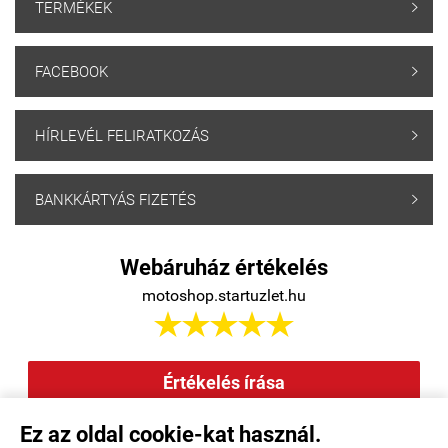
TERMÉKEK

FACEBOOK

HÍRLEVÉL FELIRATKOZÁS

BANKKÁRTYÁS FIZETÉS

Webáruház értékelés
motoshop.startuzlet.hu





Értékelés írása
Ez az oldal cookie-kat használ.