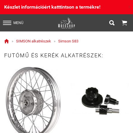
Készlet információért katttintson a termékre!
X


MENÜ

»
SIMSON alkatrészek
»
Simson S83
FUTÓMŰ ÉS KERÉK ALKATRÉSZEK: