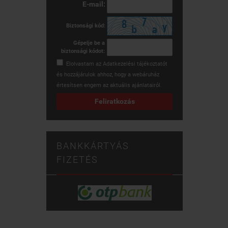
E-mail:
Biztonsági kód:
Gépelje be a
biztonsági kódot:
Elolvastam az
Adatkezelési tájékoztatót
és hozzájárulok ahhoz, hogy a webáruház
értesítsen engem az aktuális ajánlatairól.
Feliratkozás
BANKKÁRTYÁS
FIZETÉS