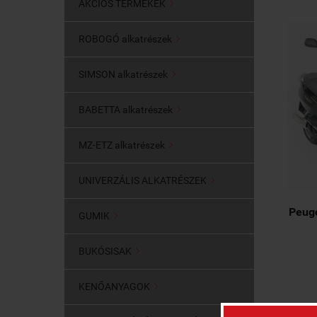
AKCIÓS TERMÉKEK

ROBOGÓ alkatrészek

SIMSON alkatrészek

BABETTA alkatrészek

MZ-ETZ alkatrészek

UNIVERZÁLIS ALKATRÉSZEK

Peug
GUMIK

BUKÓSISAK

KENŐANYAGOK
