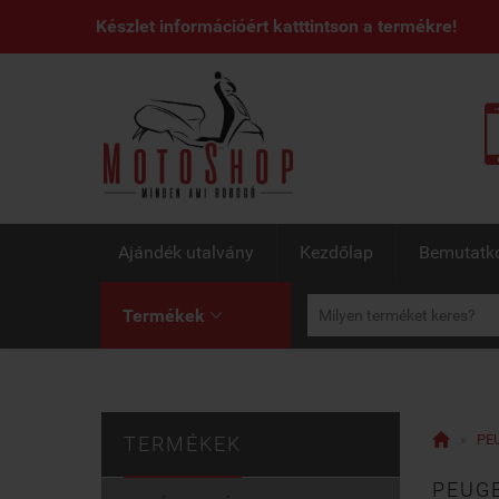
Készlet információért katttintson a termékre!
Ajándék utalvány
Kezdőlap
Bemutatk
Termékek


»
PEU
TERMÉKEK
PEUGE