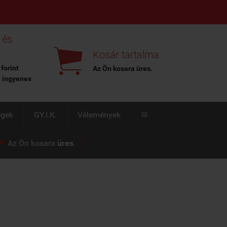
X
 és

Kosár tartalma
 forint
Az Ön kosara
üres
.
l ingyenes
égek
GY.I.K.
Vélemények



Az Ön kosara
üres
.