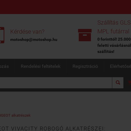
Szállítás GLS


MPL futárral
Kérdése van?
0 forinttól! 25.000
motoshop@motoshop.hu
feletti vásárlásná
szállítás!
ozás
Rendelési feltételek
Regisztráció
Elérhetős

GEOT alkatrészek
OT VIVACITY ROBOGÓ ALKATRÉSZEI: