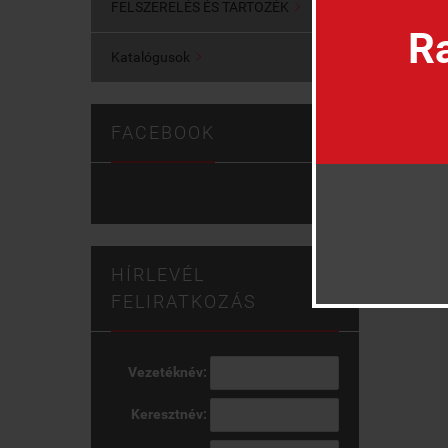
FELSZERELÉS ÉS TARTOZÉK

Ra
Katalógusok

FACEBOOK
HÍRLEVÉL
FELIRATKOZÁS
Vezetéknév:
Keresztnév: