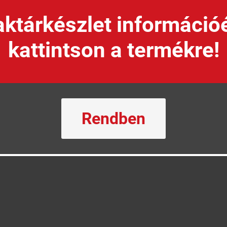
ktárkészlet információ
kattintson a termékre!
Rendben