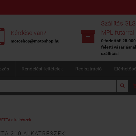
Szállítás GLS


MPL futárral
Kérdése van?
0 forinttól! 25.000
motoshop@motoshop.hu
feletti vásárlásná
szállítás!
ozás
Rendelési feltételek
Regisztráció
Elérhetős

ETTA alkatrészek
TA 210 ALKATRÉSZEK: