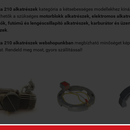
a 210 alkatrészek
kategória a kétsebességes modellekhez kínál
zhetők a szükséges
motorblokk alkatrészek, elektromos alkatr
zők, futómű és lengéscsillapító alkatrészek, karburátor és üz
szek
.
ta 210 alkatrészek webshopunkban
megbízható minőséget képvis
. Rendeld meg most, gyors szállítással!