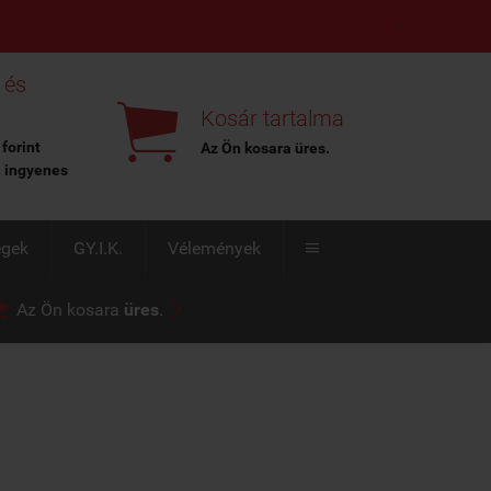
X
 és

Kosár tartalma
 forint
Az Ön kosara
üres
.
l ingyenes
égek
GY.I.K.
Vélemények



Az Ön kosara
üres
.