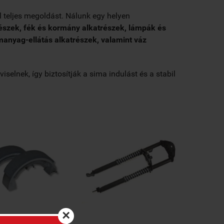
 teljes megoldást. Nálunk egy helyen
észek, fék és kormány alkatrészek, lámpák és
emanyag-ellátás alkatrészek, valamint váz
elnek, így biztosítják a sima indulást és a stabil
×