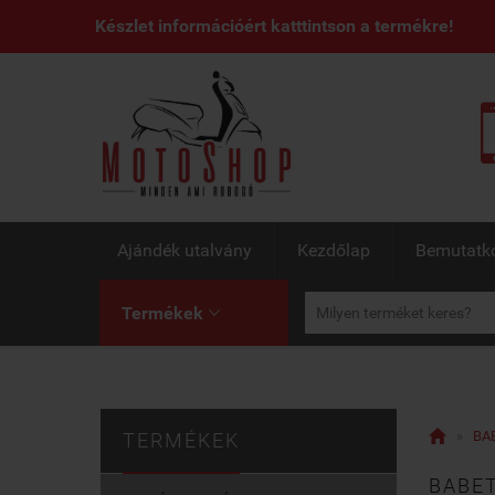
Készlet információért katttintson a termékre!
Ajándék utalvány
Kezdőlap
Bemutatk
Termékek


»
BAB
TERMÉKEK
BABET