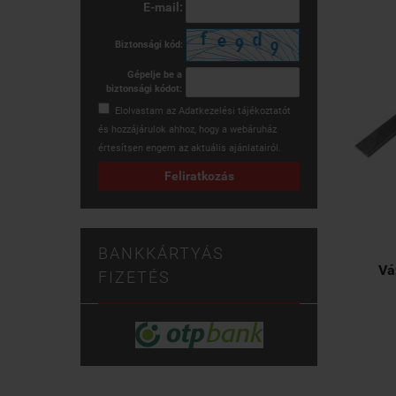
E-mail:
Biztonsági kód:
Gépelje be a
biztonsági kódot:
Elolvastam az
Adatkezelési tájékoztatót
és hozzájárulok ahhoz, hogy a webáruház
értesítsen engem az aktuális ajánlatairól.
Feliratkozás
BANKKÁRTYÁS
Vá
FIZETÉS