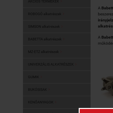
AKCIÓS TERMÉKEK

A
Babett
beszere
ROBOGÓ alkatrészek

irányjel
alkatré
SIMSON alkatrészek

A
Babet
BABETTA alkatrészek

működést
MZ-ETZ alkatrészek

UNIVERZÁLIS ALKATRÉSZEK

GUMIK

BUKÓSISAK

KENŐANYAGOK
