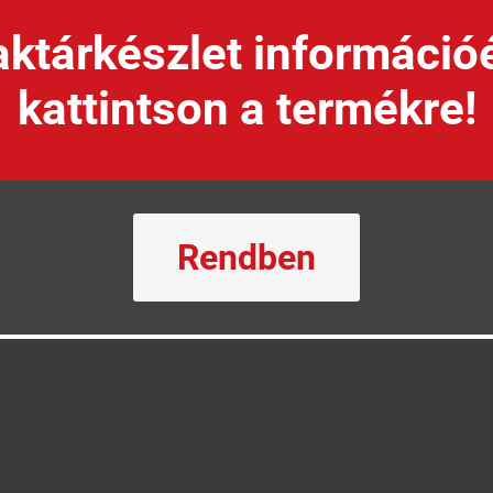
ktárkészlet információ
kattintson a termékre!
ány alkatrészek
Lámpa és index
Üzem
Rendben