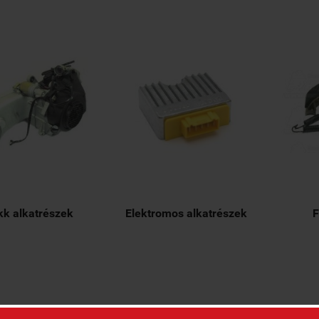
kk alkatrészek
Elektromos alkatrészek
F