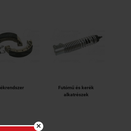
ékrendszer
Futómű és kerék
alkatrészek
×