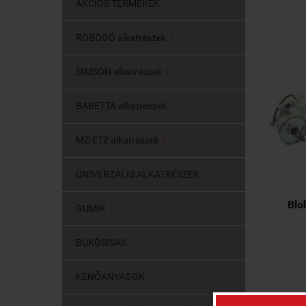
AKCIÓS TERMÉKEK

ROBOGÓ alkatrészek

SIMSON alkatrészek

BABETTA alkatrészek

MZ-ETZ alkatrészek

UNIVERZÁLIS ALKATRÉSZEK

Blo
GUMIK

BUKÓSISAK

KENŐANYAGOK
