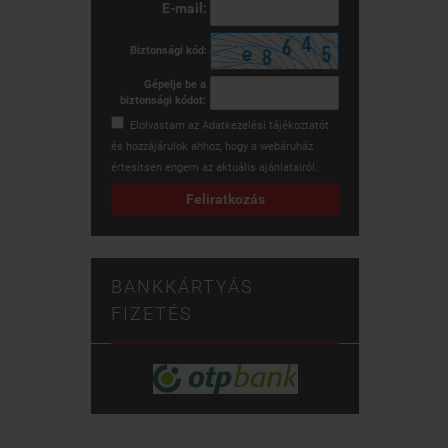
E-mail:
Biztonsági kód:
Gépelje be a
biztonsági kódot:
Elolvastam az
Adatkezelési tájékoztatót
és hozzájárulok ahhoz, hogy a webáruház
értesítsen engem az aktuális ajánlatairól.
Feliratkozás
BANKKÁRTYÁS
FIZETÉS