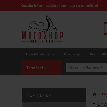
Készlet információért katttintson a termékre!
Ajándék utalvány
Kezdőlap
Bemutatk
Termékek


»
PIA
TERMÉKEK
PIAGG