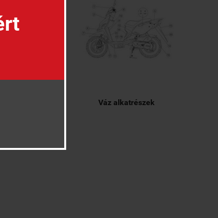
ért
anyag rendszer
Váz alkatrészek