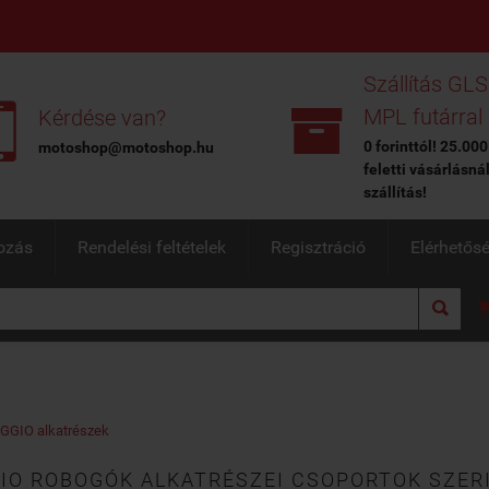
Szállítás GLS


MPL futárral
Kérdése van?
0 forinttól! 25.000
motoshop@motoshop.hu
feletti vásárlásná
szállítás!
ozás
Rendelési feltételek
Regisztráció
Elérhetős

GGIO alkatrészek
IO ROBOGÓK ALKATRÉSZEI CSOPORTOK SZER