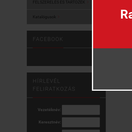
FELSZERELÉS ÉS TARTOZÉK

Ra
Katalógusok

FACEBOOK
Korm
HÍRLEVÉL
FELIRATKOZÁS
Vezetéknév:
Keresztnév: