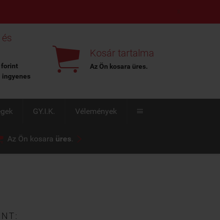
X
 és

Kosár tartalma
 forint
Az Ön kosara
üres
.
l ingyenes
égek
GY.I.K.
Vélemények



Az Ön kosara
üres
.
INT: