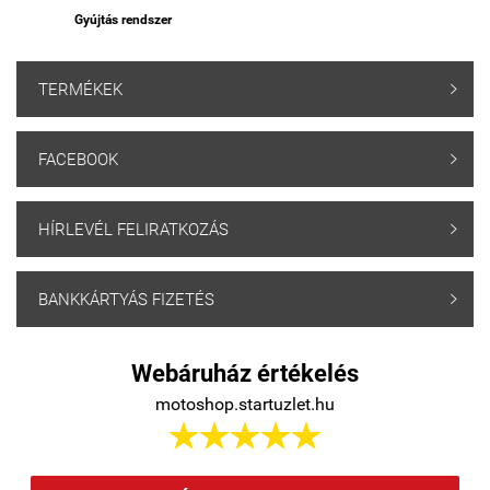
Gyújtás rendszer
TERMÉKEK

FACEBOOK

HÍRLEVÉL FELIRATKOZÁS

BANKKÁRTYÁS FIZETÉS

Webáruház értékelés
motoshop.startuzlet.hu




