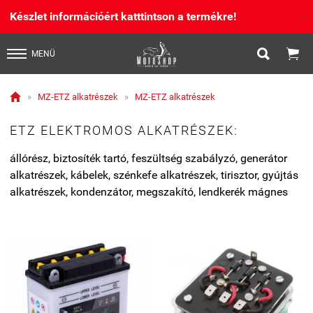
Készlet információért katttintson a termékre!
X


MENÜ

»
MZ-ETZ alkatrészek
»
MZ-ETZ alkatrészek
ETZ ELEKTROMOS ALKATRÉSZEK:
állórész, biztosíték tartó, feszültség szabályzó, generátor
alkatrészek, kábelek, szénkefe alkatrészek, tirisztor, gyújtás
alkatrészek, kondenzátor, megszakító, lendkerék mágnes