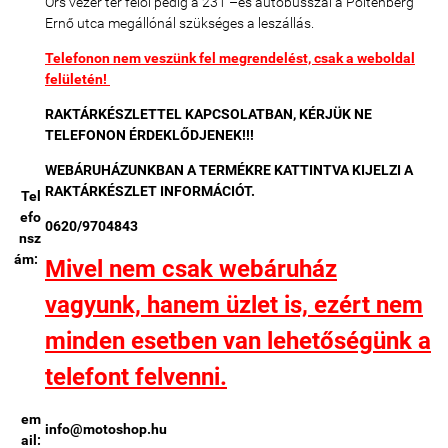
Örs vezér tér felől pedig a 231 –es autóbusszal a Pőltenberg
Ernő utca megállónál szükséges a leszállás.
Telefonon nem veszünk fel megrendelést, csak a weboldal
felületén!
RAKTÁRKÉSZLETTEL KAPCSOLATBAN, KÉRJÜK NE
TELEFONON ÉRDEKLŐDJENEK!!!
WEBÁRUHÁZUNKBAN A TERMÉKRE KATTINTVA KIJELZI A
RAKTÁRKÉSZLET INFORMÁCIÓT.
Tel
efo
0620/9704843
nsz
ám:
Mivel nem csak webáruház
vagyunk, hanem üzlet is, ezért nem
minden esetben van lehetőségünk a
telefont felvenni.
em
info@motoshop.hu
ail: