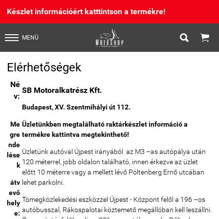
Készlet információért katttintson a termékre!
X


MENÜ
Elérhetőségek
Né
SB Motoralkatrész Kft.
v
:
Budapest, XV. Szentmihályi út 112.
Me
Üzletünkben megtalálható raktárkészlet információ a
gre
termékre kattintva megtekinthető!
nde
Üzletünk autóval Újpest irányából az M3 –as autópálya után
lése
120 méterrel, jobb oldalon található, innen érkezve az üzlet
k
előtt 10 méterre vagy a mellett lévő Pöltenberg Ernő utcában
átv
lehet parkolni.
evő
Tömegközlekedési eszközzel Újpest - Központ felől a 196 –os
hely
autóbusszal, Rákospalotai köztemető megállóban kell leszállni.
e: