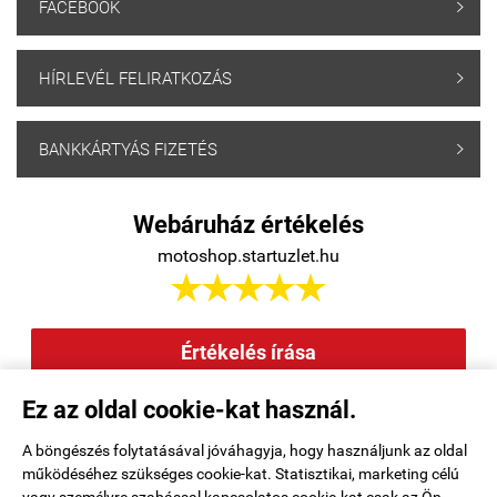
FACEBOOK

HÍRLEVÉL FELIRATKOZÁS

BANKKÁRTYÁS FIZETÉS

Webáruház értékelés
motoshop.startuzlet.hu





Értékelés írása
Ez az oldal cookie-kat használ.
Elállás a szerződéstől
|
Barion
|
Kezdőlap
|
Regisztráció
|
A böngészés folytatásával jóváhagyja, hogy használjunk az oldal
működéséhez szükséges cookie-kat. Statisztikai, marketing célú
Rendelési feltételek
|
Elérhetőségek
|
Kosár tartalma, megrendelés
|