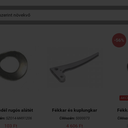
-56%
AKCI
dél rugós alátét
Fékkar és kuplungkar
Fékka
ám:
SZO14-M491206
Cikkszám:
S000073
Cikksz
103 Ft
4 606 Ft