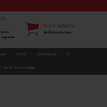
X
 és

Kosár tartalma
 forint
Az Ön kosara
üres
.
l ingyenes
égek
GY.I.K.
Vélemények



Az Ön kosara
üres
.