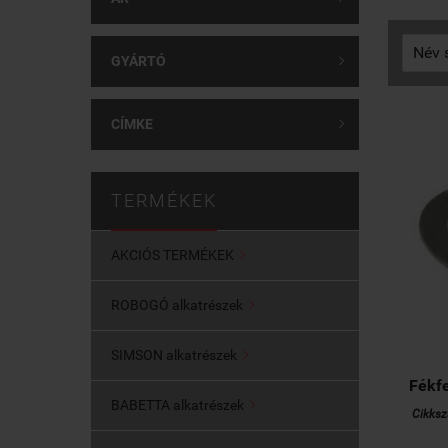
GYÁRTÓ

CÍMKE

TERMÉKEK
AKCIÓS TERMÉKEK

ROBOGÓ alkatrészek

SIMSON alkatrészek

Fékfe
BABETTA alkatrészek

Cikksz