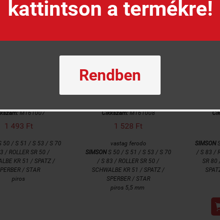
kattintson a termékre!
Rendben
Fékpofa
Fékpofa
kkszám:
M161007
Cikkszám:
M161008
Ci
1 493 Ft
1 528 Ft
 50 / S 51 / S 53 / S 70
vastag ferodo
SIMSON
S
83 / ROLLER SR 50 /
SIMSON
S 50 / S 51 / S 53 / S 70
/ S 83 /
LBE KR 51 / SPATZ /
/ S 83 / ROLLER SR 50 /
SR 80
PERBER / STAR
SCHWALBE KR 51 / SPATZ /
SPAT
piros
SPERBER / STAR
piros 5,5 mm