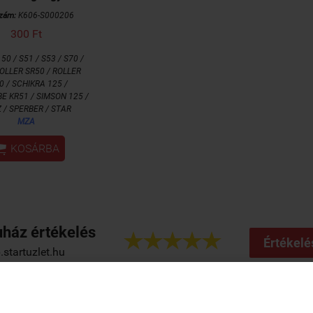
zám:
K606-S000206
300 Ft
50 / S51 / S53 / S70 /
ROLLER SR50 / ROLLER
0 / SCHIKRA 125 /
 KR51 / SIMSON 125 /
 / SPERBER / STAR
MZA

KOSÁRBA
ház értékelés





Értékelé
startuzlet.hu