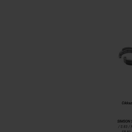
Cikks
SIMSON
S
/ S 83 /
SR 80