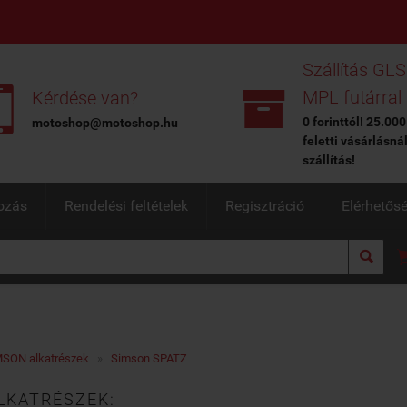
Szállítás GLS


MPL futárral
Kérdése van?
0 forinttól! 25.000
motoshop@motoshop.hu
feletti vásárlásná
szállítás!
ozás
Rendelési feltételek
Regisztráció
Elérhetős

SON alkatrészek
»
Simson SPATZ
LKATRÉSZEK: