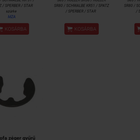
Z / SPERBER / STAR
SR80 / SCHWALBE KR51 / SPATZ
SR80 / S
szürke
/ SPERBER / STAR
/ 
MZA


KOSÁRBA
KOSÁRBA
ofa zéger gyűrű