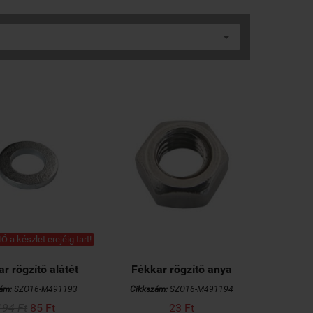
Ó a készlet erejéig tart!
r rögzítő alátét
Fékkar rögzítő anya
ám:
SZO16-M491193
Cikkszám:
SZO16-M491194
194 Ft
85 Ft
23 Ft