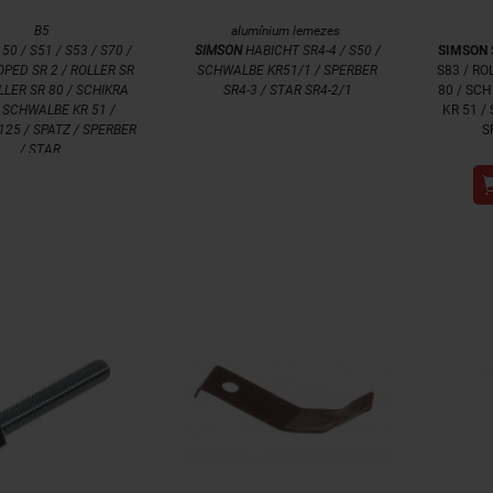
B5
alumínium lemezes
50 / S51 / S53 / S70 /
SIMSON
HABICHT SR4-4 / S50 /
SIMSON
OPED SR 2 / ROLLER SR
SCHWALBE KR51/1 / SPERBER
S83 / RO
LLER SR 80 / SCHIKRA
SR4-3 / STAR SR4-2/1
80 / SC
/ SCHWALBE KR 51 /
KR 51 /
125 / SPATZ / SPERBER
S
/ STAR