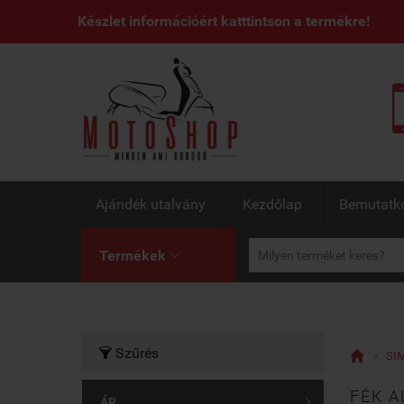
Készlet információért katttintson a termékre!
Ajándék utalvány
Kezdőlap
Bemutatk
Termékek

Szűrés


»
SIM
FÉK A
ÁR
