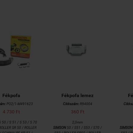
Fékpofa
Fékpofa lemez
Fé
zám:
PO2/1-M491623
Cikkszám:
R94004
Cikks
4 730 Ft
360 Ft
 50 / S 51 / S 53 / S 70
2,0mm
 ROLLER SR 50 / ROLLER
SIMSON
50 / S51 / S53 / S70 /
SIMSON
 / SCHWALBE KR 51 /
S83 / ROLLER SR50 / ROLLER
S83 / 