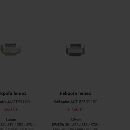
kpofa lemez
Fékpofa lemez
zám:
SZO18-R93991
Cikkszám:
SZO18-M491197
360 Ft
1 180 Ft
1,5mm
1,0mm
50 / S51 / S53 / S70 /
SIMSON
50 / S51 / S53 / S70 /
ROLLER SR50 / ROLLER
S83 / ROLLER SR50 / ROLLER