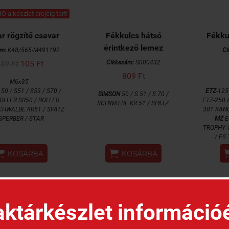
Ó a készlet erejéig tart!
r rögzítő csavar
Fékkulcs hátsó
Fékku
érintkező lemez
ám:
K48/565-M491192
Ci
39 Ft
105 Ft
Cikkszám:
S000432
809 Ft
M6x35
50 / S51 / S53 / S70 /
ETZ
-125
SIMSON
50 / S 51 / S 70 /
ROLLER SR50 / ROLLER
ETZ-250 
SCHWALBE KR 51 / SPATZ
SCHWALBE KR51 / SPATZ
301 KANU
 SPERBER / STAR
MZ
E
TROPHY-1
/ ES
TROPH


KOSÁRBA
KOSÁRBA
SIMSON
SR / S5
SCHWALB
KR51
ktárkészlet információ