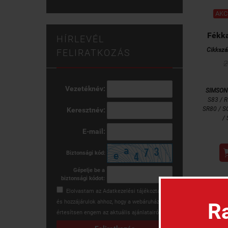
AKCI
Fékka
HÍRLEVÉL
Cikksz
FELIRATKOZÁS
2
Vezetéknév:
SIMSON
S83 / 
SR80 / 
Keresztnév:
/
E-mail:
Biztonsági kód:
Gépelje be a
biztonsági kódot:
Elolvastam az
Adatkezelési tájékoztatót
és hozzájárulok ahhoz, hogy a webáruház
Ra
értesítsen engem az aktuális ajánlatairól.