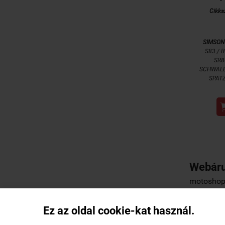
Cikks
SIMSON
S83 / 
SR8
SCHWALBE
SPATZ
Webáru
motoshop.
Ez az oldal cookie-kat használ.