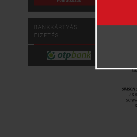
Feliratkozás
BANKKÁRTYÁS
FIZETÉS
Ci
SIMSON
S
/ S 
SCHWA
S