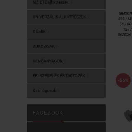
MZ-ETZ alkatrészek

SIMSON
UNIVERZÁLIS ALKATRÉSZEK

S83 / M
50 / RO
125 
GUMIK

SIMSON 
BUKÓSISAK

KENŐANYAGOK

FELSZERELÉS ÉS TARTOZÉK

-56%
Katalógusok

FACEBOOK