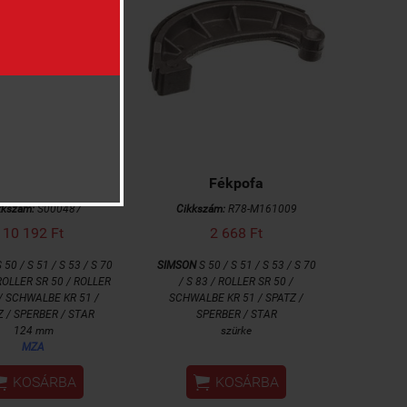
Fékpofa
Fékpofa
kkszám:
S000487
Cikkszám:
R78-M161009
10 192 Ft
2 668 Ft
 50 / S 51 / S 53 / S 70
SIMSON
S 50 / S 51 / S 53 / S 70
 ROLLER SR 50 / ROLLER
/ S 83 / ROLLER SR 50 /
 / SCHWALBE KR 51 /
SCHWALBE KR 51 / SPATZ /
Z / SPERBER / STAR
SPERBER / STAR
124 mm
szürke
MZA


KOSÁRBA
KOSÁRBA