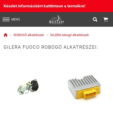
Készlet információért katttintson a termékre!
X


MENÜ

»
ROBOGÓ alkatrészek
»
GILERA robogó alkatrészek
GILERA FUOCO ROBOGÓ ALKATRÉSZEI: