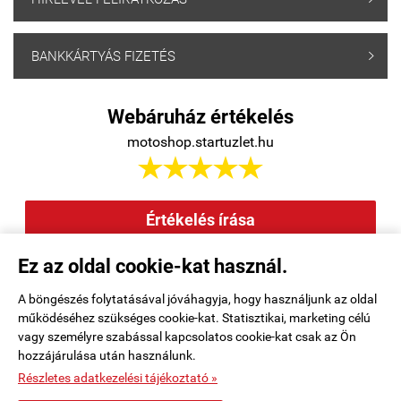
BANKKÁRTYÁS FIZETÉS

Webáruház értékelés
motoshop.startuzlet.hu





Értékelés írása
Ez az oldal cookie-kat használ.
Elállás a szerződéstől
|
Barion
|
Kezdőlap
|
Regisztráció
|
A böngészés folytatásával jóváhagyja, hogy használjunk az oldal
működéséhez szükséges cookie-kat. Statisztikai, marketing célú
Rendelési feltételek
|
Elérhetőségek
|
Kosár tartalma, megrendelés
|
vagy személyre szabással kapcsolatos cookie-kat csak az Ön
hozzájárulása után használunk.
Oldaltérkép
|
Részletes adatkezelési tájékoztató »