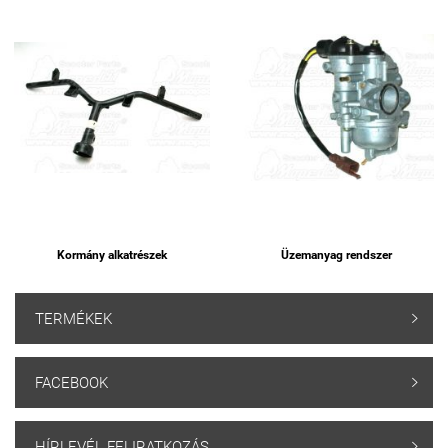
Kormány alkatrészek
Üzemanyag rendszer
TERMÉKEK

FACEBOOK

HÍRLEVÉL FELIRATKOZÁS
