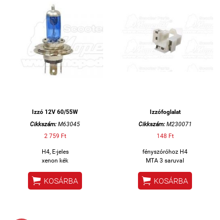
Izzó 12V 60/55W
Izzófoglalat
Cikkszám:
M63045
Cikkszám:
M230071
2 759 Ft
148 Ft
H4, E-jeles
fényszóróhoz H4
xenon kék
MTA 3 saruval


KOSÁRBA
KOSÁRBA