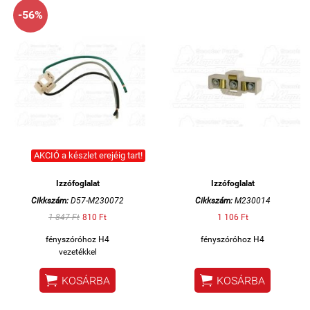
-56%
AKCIÓ a készlet erejéig tart!
Izzófoglalat
Izzófoglalat
Cikkszám:
D57-M230072
Cikkszám:
M230014
1 847 Ft
810 Ft
1 106 Ft
fényszóróhoz H4
fényszóróhoz H4
vezetékkel


KOSÁRBA
KOSÁRBA