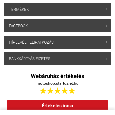
TERMÉKEK

FACEBOOK

HÍRLEVÉL FELIRATKOZÁS

BANKKÁRTYÁS FIZETÉS

Webáruház értékelés
motoshop.startuzlet.hu





Értékelés írása