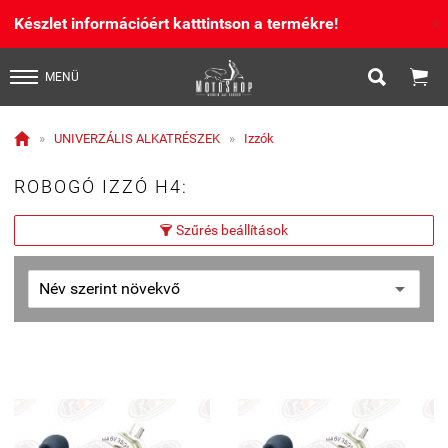
Készlet információért katttintson a termékre!
X


MENÜ

»
UNIVERZÁLIS ALKATRÉSZEK
»
Izzók
ROBOGÓ IZZÓ H4:
Szűrés beállítások
