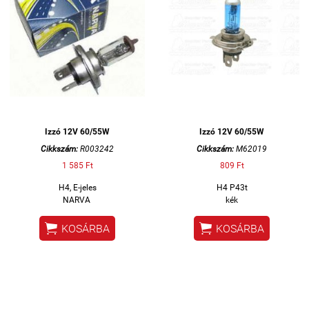
Izzó 12V 60/55W
Izzó 12V 60/55W
Cikkszám:
R003242
Cikkszám:
M62019
1 585 Ft
809 Ft
H4, E-jeles
H4 P43t
NARVA
kék


KOSÁRBA
KOSÁRBA