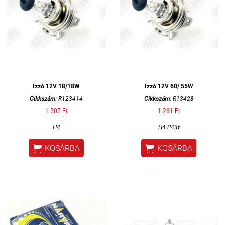
Izzó 12V 18/18W
Izzó 12V 60/ 55W
Cikkszám:
R123414
Cikkszám:
R13428
1 505 Ft
1 231 Ft
H4
H4 P43t


KOSÁRBA
KOSÁRBA