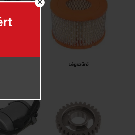
×
ért
Kuplung
Légszűrő