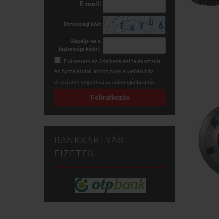
E-mail:
Biztonsági kód:
Gépelje be a
biztonsági kódot:
Elolvastam az
Adatkezelési tájékoztatót
és hozzájárulok ahhoz, hogy a webáruház
értesítsen engem az aktuális ajánlatairól.
Feliratkozás
BANKKÁRTYÁS
FIZETÉS