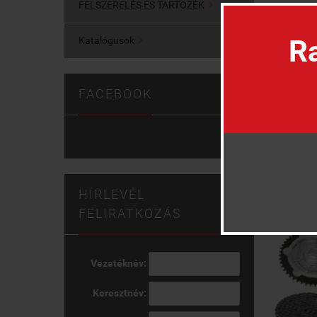
FELSZERELÉS ÉS TARTOZÉK

Ra
Katalógusok

FACEBOOK
HÍRLEVÉL
FELIRATKOZÁS
Vezetéknév:
Keresztnév: