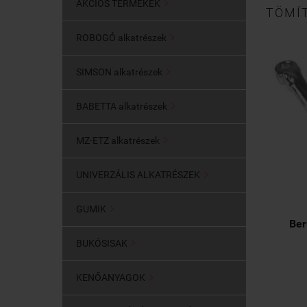
AKCIÓS TERMÉKEK

TÖMÍT
ROBOGÓ alkatrészek

SIMSON alkatrészek

BABETTA alkatrészek

MZ-ETZ alkatrészek

UNIVERZÁLIS ALKATRÉSZEK

GUMIK

Ber
BUKÓSISAK

KENŐANYAGOK
