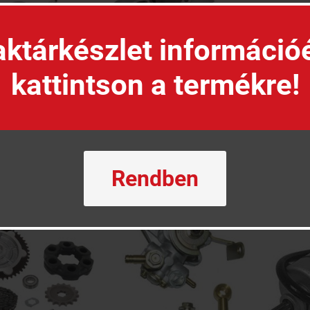
ktárkészlet információ
kattintson a termékre!
Főtengely
Henger
Rendben