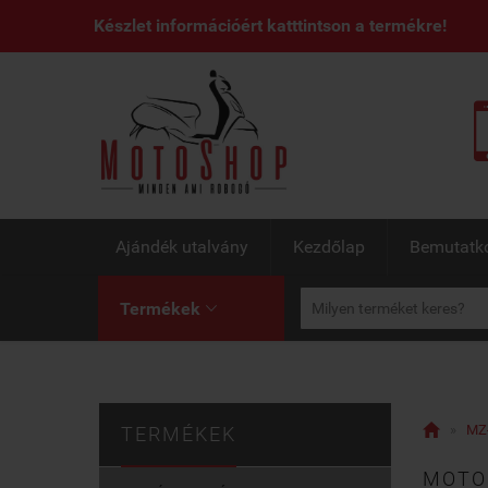
Készlet információért katttintson a termékre!
Ajándék utalvány
Kezdőlap
Bemutatk
Termékek


»
MZ-
TERMÉKEK
MOTOR