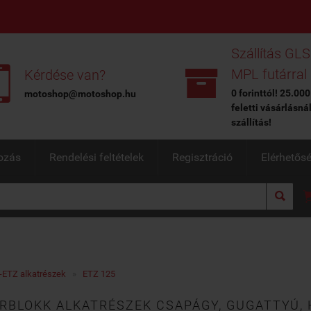
Szállítás GLS


MPL futárral
Kérdése van?
0 forinttól! 25.000
motoshop@motoshop.hu
feletti vásárlásná
szállítás!
ozás
Rendelési feltételek
Regisztráció
Elérhetős

ETZ alkatrészek
»
ETZ 125
BLOKK ALKATRÉSZEK CSAPÁGY, GUGATTYÚ, H