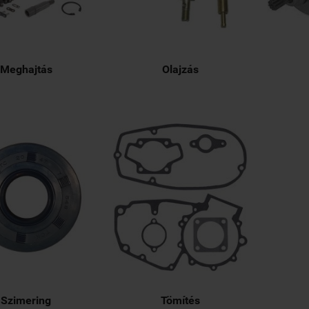
Meghajtás
Olajzás
Szimering
Tömítés