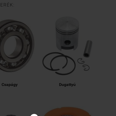
ERÉK:
Csapágy
Dugattyú