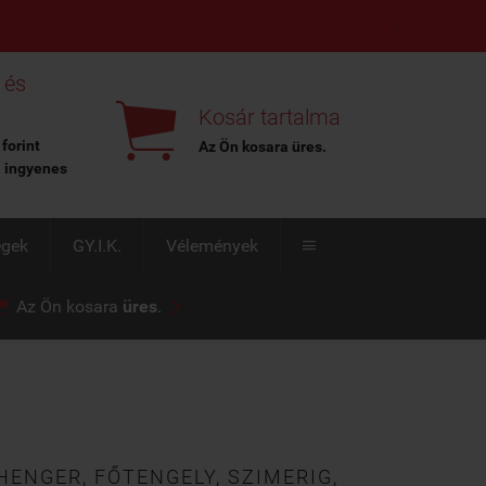
X
 és

Kosár tartalma
 forint
Az Ön kosara
üres
.
l ingyenes
égek
GY.I.K.
Vélemények



Az Ön kosara
üres
.
ENGER, FŐTENGELY, SZIMERIG,