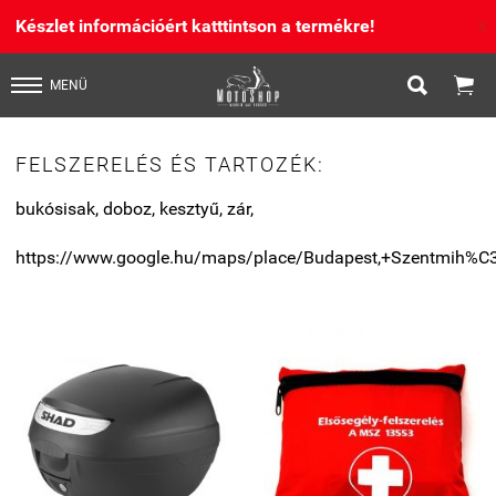
Készlet információért katttintson a termékre!
X


MENÜ
FELSZERELÉS ÉS TARTOZÉK:
bukósisak, doboz, kesztyű, zár,
https://www.google.hu/maps/place/Budapest,+Szentmih%