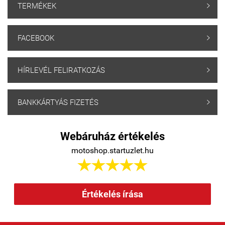
TERMÉKEK

FACEBOOK

HÍRLEVÉL FELIRATKOZÁS

BANKKÁRTYÁS FIZETÉS

Webáruház értékelés
motoshop.startuzlet.hu





Értékelés írása