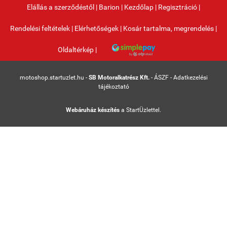
Elállás a szerződéstől
|
Barion
|
Kezdőlap
|
Regisztráció
|
Rendelési feltételek
|
Elérhetőségek
|
Kosár tartalma, megrendelés
|
Oldaltérkép
|
motoshop.startuzlet.hu -
SB Motoralkatrész Kft.
-
ÁSZF
-
Adatkezelési
tájékoztató
Webáruház készítés
a StartÜzlettel.