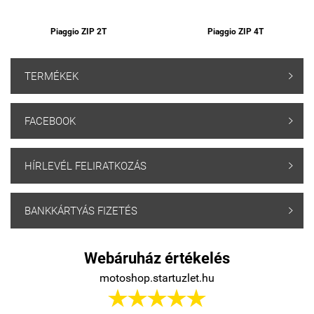
Piaggio ZIP 2T
Piaggio ZIP 4T
TERMÉKEK

FACEBOOK

HÍRLEVÉL FELIRATKOZÁS

BANKKÁRTYÁS FIZETÉS

Webáruház értékelés
motoshop.startuzlet.hu




