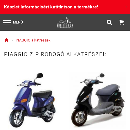
Készlet információért katttintson a termékre!
X


MENÜ

»
PIAGGIO alkatrészek
PIAGGIO ZIP ROBOGÓ ALKATRÉSZEI: