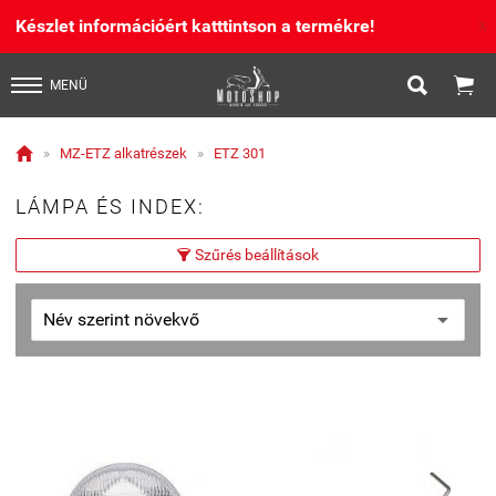
Készlet információért katttintson a termékre!
X


MENÜ

»
MZ-ETZ alkatrészek
»
ETZ 301
LÁMPA ÉS INDEX:
Szűrés beállítások
