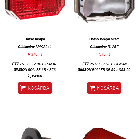
Hátsó lámpa
Hátsó lámpa aljzat
Cikkszám:
M492041
Cikkszám:
R1257
6 370 Ft
513 Ft
ETZ
251 / ETZ 301 KANUNI
ETZ
251/ ETZ 301 KANUNI
SIMSON
ROLLER SR / S53
SIMSON
ROLLER SR-50 / S53-50
E jelzésű


KOSÁRBA
KOSÁRBA