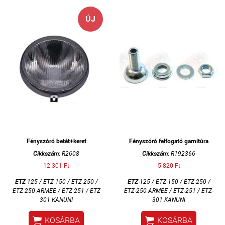
ÚJ
Fényszóró betét+keret
Fényszóró felfogató garnitúra
Cikkszám:
R2608
Cikkszám:
R192366
12 301 Ft
5 820 Ft
ETZ
125 / ETZ 150 / ETZ 250 /
ETZ
-125 / ETZ-150 / ETZ-250 /
ETZ 250 ARMEE / ETZ 251 / ETZ
ETZ-250 ARMEE / ETZ-251 / ETZ-
301 KANUNI
301 KANUNI


KOSÁRBA
KOSÁRBA