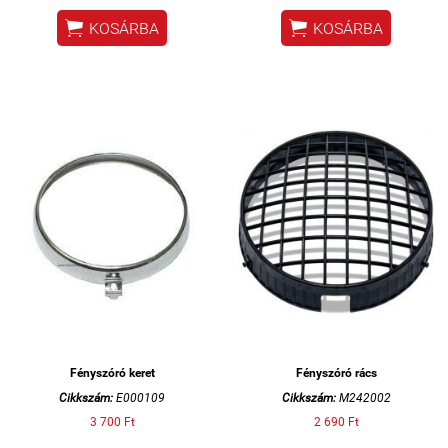


KOSÁRBA
KOSÁRBA
Fényszóró keret
Fényszóró rács
Cikkszám:
E000109
Cikkszám:
M242002
3 700 Ft
2 690 Ft