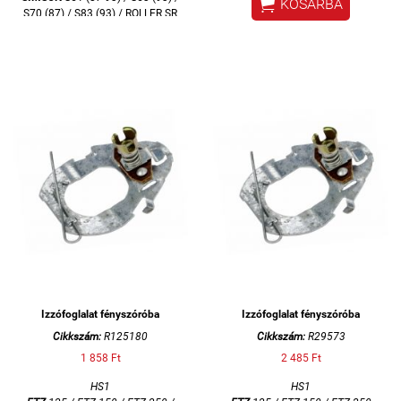

KOSÁRBA
S70 (87) / S83 (93) / ROLLER SR
50 (87-93) / ROLLER SR80 (93)
NARVA
Izzófoglalat fényszóróba
Izzófoglalat fényszóróba
Cikkszám:
R125180
Cikkszám:
R29573
1 858 Ft
2 485 Ft
HS1
HS1