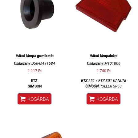
Hátsó lámpa gumibetét
Hátsó lámpabúra
Cikkszám:
D56-M491684
Cikkszám:
M101006
1 117 Ft
1 740 Ft
ETZ
ETZ
251 /
ETZ-301 KANUNI
SIMSON
SIMSON
ROLLER SR50


KOSÁRBA
KOSÁRBA