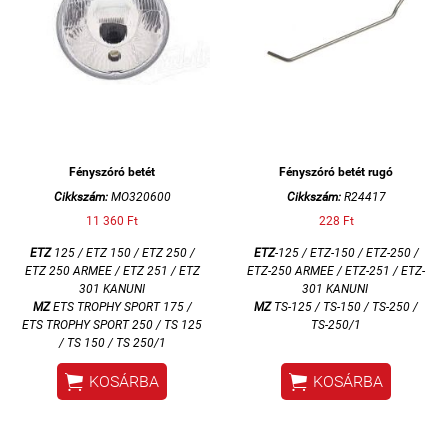
Fényszóró betét
Fényszóró betét rugó
Cikkszám:
MO320600
Cikkszám:
R24417
11 360 Ft
228 Ft
ETZ
125 / ETZ 150 / ETZ 250 /
ETZ
-125 / ETZ-150 / ETZ-250 /
ETZ 250 ARMEE / ETZ 251 / ETZ
ETZ-250 ARMEE / ETZ-251 / ETZ-
301 KANUNI
301 KANUNI
MZ
ETS TROPHY SPORT 175 /
MZ
TS-125 / TS-150 / TS-250 /
ETS TROPHY SPORT 250 / TS 125
TS-250/1
/ TS 150 / TS 250/1


KOSÁRBA
KOSÁRBA