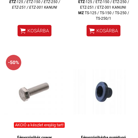
ETZ
-125 / ETZ-150 / ETZ-250 /
ETZ
-125 / ETZ-150 / ETZ-250 /
ETZ-251 / ETZ-301 KANUNI
ETZ-251 / ETZ-301 KANUNI
MZ
TS-125 / TS-150 / TS-250 /
TS-250/1


KOSÁRBA
KOSÁRBA
-50%
AKCIÓ a készlet erejéig tart!
Fényszóróház csavar
Fényszóróházba gumidugó