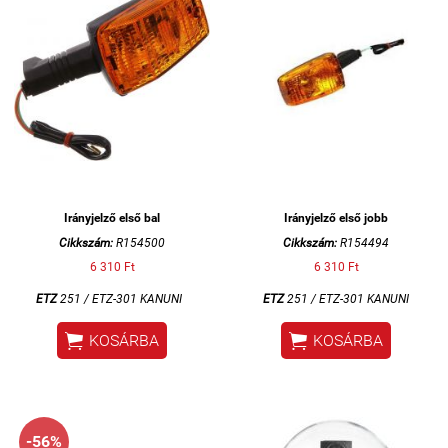
Irányjelző első bal
Irányjelző első jobb
Cikkszám:
R154500
Cikkszám:
R154494
6 310 Ft
6 310 Ft
ETZ
251 /
ETZ-301 KANUNI
ETZ
251 /
ETZ-301 KANUNI


KOSÁRBA
KOSÁRBA
-56%