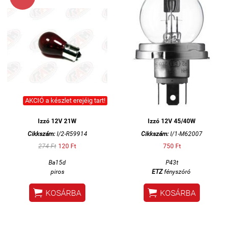
AKCIÓ a készlet erejéig tart!
Izzó 12V 21W
Izzó 12V 45/40W
Cikkszám:
I/2-R59914
Cikkszám:
I/1-M62007
274 Ft
120 Ft
750 Ft
Ba15d
P43t
piros
ETZ
fényszóró


KOSÁRBA
KOSÁRBA