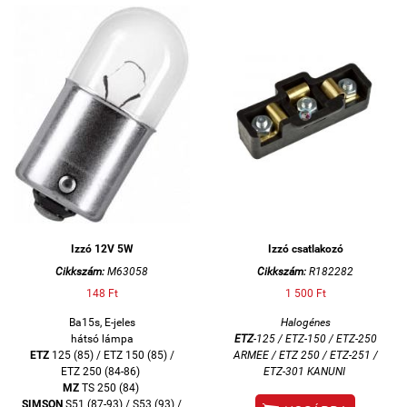
Izzó 12V 5W
Izzó csatlakozó
Cikkszám:
M63058
Cikkszám:
R182282
148 Ft
1 500 Ft
Ba15s, E-jeles
Halogénes
hátsó lámpa
ETZ
-125 / ETZ-150 / ETZ-250
ETZ
125 (85) / ETZ 150 (85) /
ARMEE / ETZ 250 / ETZ-251 /
ETZ 250 (84-86)
ETZ-301 KANUNI
MZ
TS 250 (84)
SIMSON
S51 (87-93) / S53 (93) /