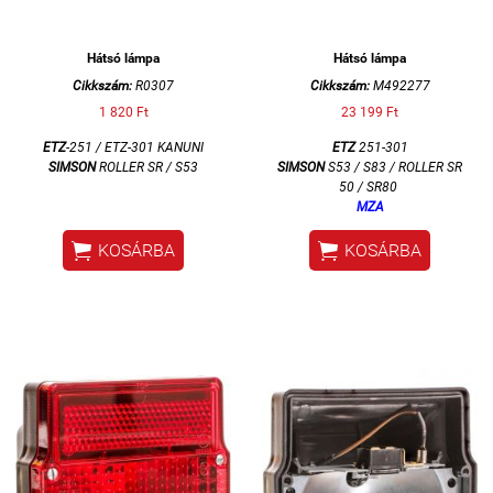
Hátsó lámpa
Hátsó lámpa
Cikkszám:
R0307
Cikkszám:
M492277
1 820 Ft
23 199 Ft
ETZ
-251 / ETZ-301 KANUNI
ETZ
251-301
SIMSON
ROLLER SR / S53
SIMSON
S53 / S83 / ROLLER SR
50 / SR80
MZA


KOSÁRBA
KOSÁRBA