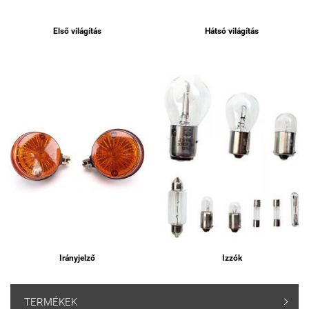
Első világítás
Hátsó világítás
Irányjelző
Izzók
TERMÉKEK
