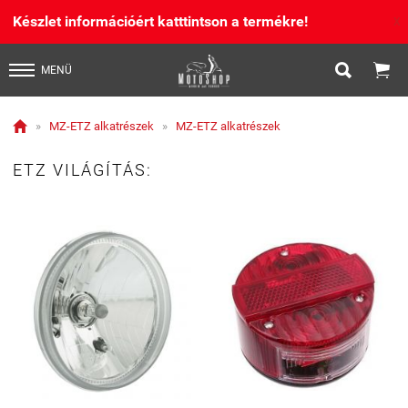
Készlet információért katttintson a termékre!
X


MENÜ

»
MZ-ETZ alkatrészek
»
MZ-ETZ alkatrészek
ETZ VILÁGÍTÁS: