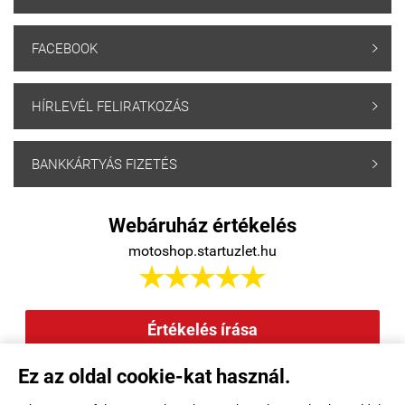
FACEBOOK

HÍRLEVÉL FELIRATKOZÁS

BANKKÁRTYÁS FIZETÉS

Webáruház értékelés
motoshop.startuzlet.hu





Értékelés írása
Ez az oldal cookie-kat használ.
Elállás a szerződéstől
|
Barion
|
Kezdőlap
|
Regisztráció
|