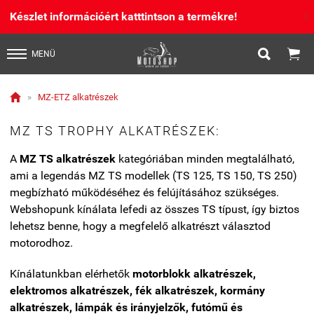
Készlet információért katttintson a termékre!
X


MENÜ

»
MZ-ETZ alkatrészek
MZ TS TROPHY ALKATRÉSZEK:
A
MZ TS alkatrészek
kategóriában minden megtalálható,
ami a legendás MZ TS modellek (TS 125, TS 150, TS 250)
megbízható működéséhez és felújításához szükséges.
Webshopunk kínálata lefedi az összes TS típust, így biztos
lehetsz benne, hogy a megfelelő alkatrészt választod
motorodhoz.
Kínálatunkban elérhetők
motorblokk alkatrészek,
elektromos alkatrészek, fék alkatrészek, kormány
alkatrészek, lámpák és irányjelzők, futómű és