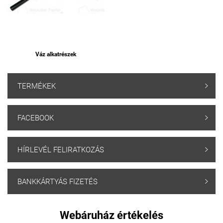
Váz alkatrészek
TERMÉKEK

FACEBOOK

HÍRLEVÉL FELIRATKOZÁS

BANKKÁRTYÁS FIZETÉS

Webáruház értékelés