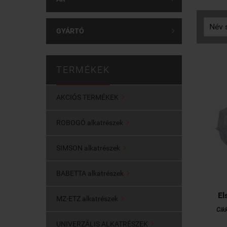
GYÁRTÓ

TERMÉKEK
AKCIÓS TERMÉKEK

ROBOGÓ alkatrészek

SIMSON alkatrészek

BABETTA alkatrészek

El
MZ-ETZ alkatrészek

Cik
UNIVERZÁLIS ALKATRÉSZEK
