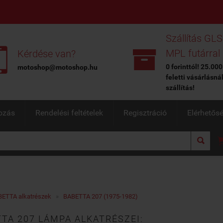
Szállítás GLS


MPL futárral
Kérdése van?
0 forinttól! 25.000
motoshop@motoshop.hu
feletti vásárlásná
szállítás!
ozás
Rendelési feltételek
Regisztráció
Elérhetős

ETTA alkatrészek
»
BABETTA 207 (1975-1982)
TA 207 LÁMPA ALKATRÉSZEI: