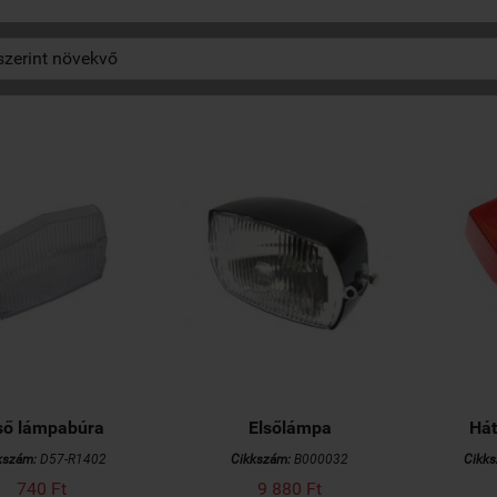
ső lámpabúra
Elsőlámpa
Hát
kszám:
D57-R1402
Cikkszám:
B000032
Cikk
740 Ft
9 880 Ft