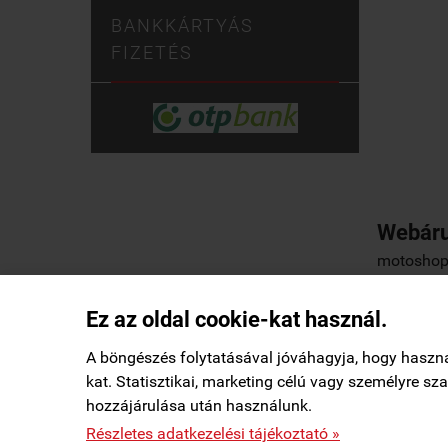
BANKKÁRTYÁS
FIZETÉS
Webáru
motoshop.
Ez az oldal cookie-kat használ.
Elállás a szerződéstől
|
Barion
|
Kezdőlap
|
A böngészés folytatásával jóváhagyja, hogy haszn
kat. Statisztikai, marketing célú vagy személyre s
Korcz Mosonmagyaróvár településről
K
hozzájárulása után használunk.
Vásárolt a webáruházban
58 perccel ezelőtt

StartÜzlet által hitelesítve
motoshop.startuzlet.hu -
SB Motoralkatrész Kft.
-
ÁSZF
-
Részletes adatkezelési tájékoztató »