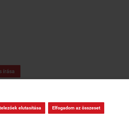
s írása
ndelés
|
Oldaltérkép
|
elezőek elutasítása
Elfogadom az összeset
Webáruház készítés
a StartÜzlettel.