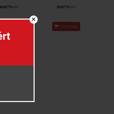
BABETTA
207
BABETTA
207
×


KOSÁRBA
KOSÁRBA
ért