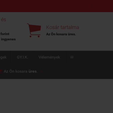
X
 és

Kosár tartalma
 forint
Az Ön kosara
üres
.
l ingyenes
égek
GY.I.K.
Vélemények



Az Ön kosara
üres
.