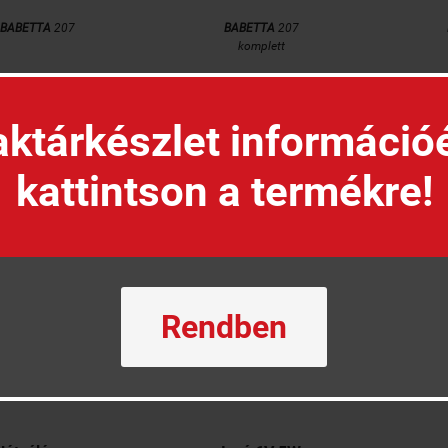
BABETTA
207
BABETTA
207
komplett


KOSÁRBA
KOSÁRBA
ktárkészlet információ
kattintson a termékre!
Rendben