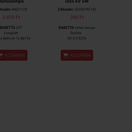
Hátsólámpa
Izzó 6V 5W
kkszám:
M421128
Cikkszám:
SZO30-R2142
2 870 Ft
260 Ft
BABETTA
207
BABETTA
hátsó lámpa
komplett
Szofita
ós
Ba9s és 1x Ba15s
SV 8.5 ELTA


KOSÁRBA
KOSÁRBA