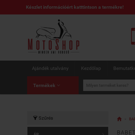
Készlet információért katttintson a termékre!
Ajándék utalvány
Kezdőlap
Bemutatk
Termékek

Szűrés


»
BAB
BABET
ÁR
