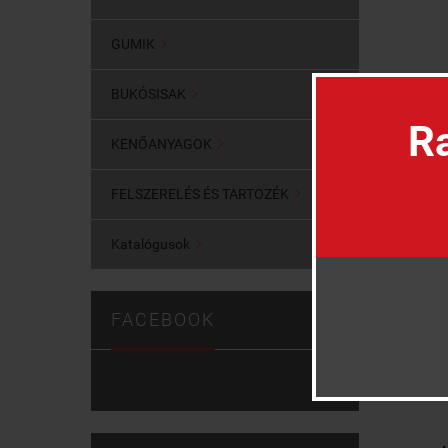
GUMIK

BUKÓSISAK

Ra
KENŐANYAGOK

FELSZERELÉS ÉS TARTOZÉK

Katalógusok

FACEBOOK