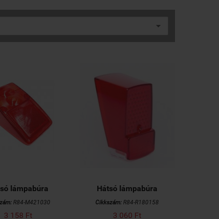
só lámpabúra
Hátsó lámpabúra
szám:
R84-M421030
Cikkszám:
R84-R180158
3 158 Ft
3 060 Ft