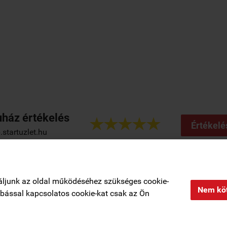
ház értékelés





Értékelé
startuzlet.hu
Regisztráció
|
Rendelési feltételek
|
Elérhetőségek
|
Kosár tartalma, megre
áljunk az oldal működéséhez szükséges cookie-
Nem köt
zabással kapcsolatos cookie-kat csak az Ön
Adatkezelési tájékoztató