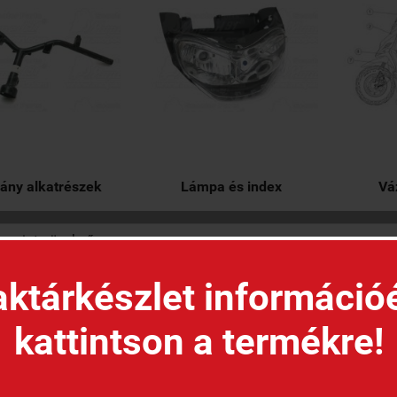
ány alkatrészek
Lámpa és index
Vá
ktárkészlet információ
kattintson a termékre!