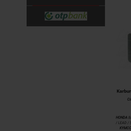
Karbu
Ci
HONDA
BA
/ LEAD /
KYMC