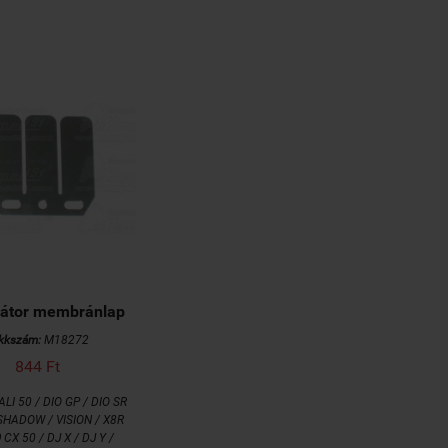
rátor membránlap
kkszám:
M18272
844 Ft
LI 50 / DIO GP / DIO SR
 SHADOW / VISION / X8R
O
CX 50 / DJ X / DJ Y /