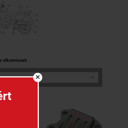
z alkatrészek
×
ért