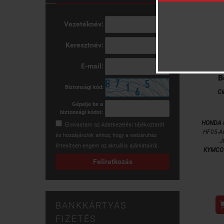
Vezetéknév:
Keresztnév:
E-mail:
B
Biztonsági kód:
Ci
Gépelje be a
biztonsági kódot:
HONDA
Elolvastam az
Adatkezelési tájékoztatót
HF05-A
és hozzájárulok ahhoz, hogy a webáruház
J
értesítsen engem az aktuális ajánlatairól.
KYMCO
Feliratkozás
BANKKÁRTYÁS
FIZETÉS