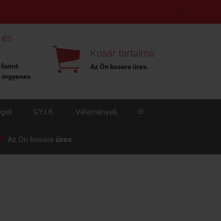
X
 és

Kosár tartalma
 forint
Az Ön kosara
üres
.
l ingyenes
égek
GY.I.K.
Vélemények



Az Ön kosara
üres
.