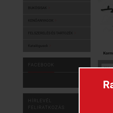
BUKÓSISAK

KENŐANYAGOK

FELSZERELÉS ÉS TARTOZÉK

Katalógusok

Korm
FACEBOOK
Ra
HÍRLEVÉL
FELIRATKOZÁS