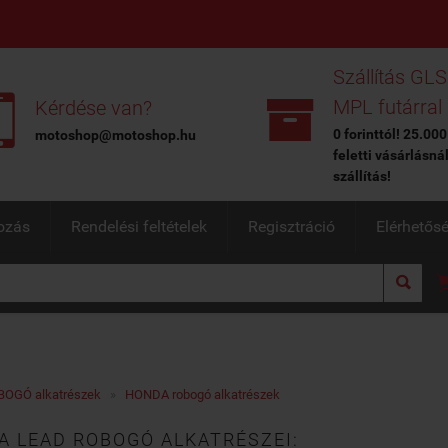
Szállítás GLS


MPL futárral
Kérdése van?
0 forinttól! 25.000
motoshop@motoshop.hu
feletti vásárlásná
szállítás!
ozás
Rendelési feltételek
Regisztráció
Elérhetős

BOGÓ alkatrészek
»
HONDA robogó alkatrészek
 LEAD ROBOGÓ ALKATRÉSZEI: