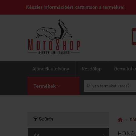
Készlet információért katttintson a termékre!
Ajándék utalvány
Kezdőlap
Bemutatk
Termékek

Szűrés


»
RO
HONDA
ÁR
