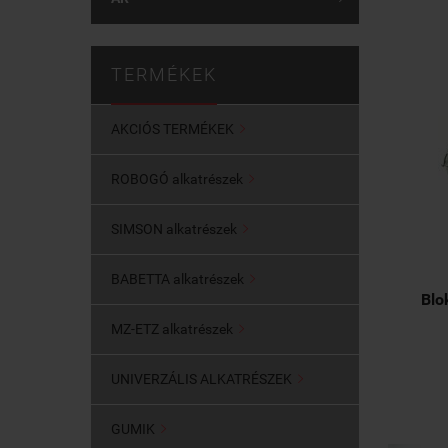
TERMÉKEK
AKCIÓS TERMÉKEK

ROBOGÓ alkatrészek

SIMSON alkatrészek

BABETTA alkatrészek

Blo
MZ-ETZ alkatrészek

UNIVERZÁLIS ALKATRÉSZEK

GUMIK
