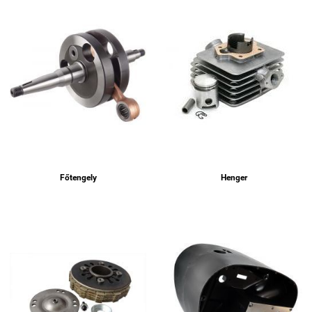
Főtengely
Henger