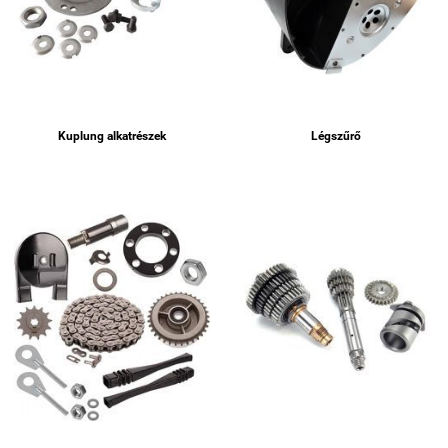
Kuplung alkatrészek
Légszűrő