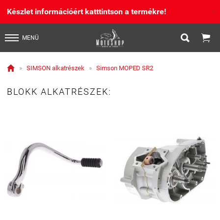
Készlet információért katttintson a termékre!
X


MENÜ

»
SIMSON alkatrészek
»
Simson MOPED SR2
BLOKK ALKATRÉSZEK: