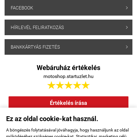
FACEBOOK

HÍRLEVÉL FELIRATKOZÁS

BANKKÁRTYÁS FIZETÉS

Webáruház értékelés
motoshop.startuzlet.hu





Értékelés írása
Ez az oldal cookie-kat használ.
Elállás a szerződéstől
|
Barion
|
Kezdőlap
|
Regisztráció
|
A böngészés folytatásával jóváhagyja, hogy használjunk az oldal
működéséhez szükséges cookie-kat. Statisztikai, marketing célú