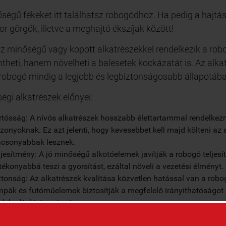
ségű fékeket itt találhatsz robogódhoz. Ha pedig a hajt
or görgők, illetve a meghajtó ékszíjak között!
z minőségű vagy kopott alkatrészekkel rendelkezik a robo
theti, hanem növelheti a balesetek kockázatát is. Az alk
robogó mindig a legjobb és legbiztonságosabb állapotába
égi alkatrészek előnyei:
rtósság: A nívós alkatrészek hosszabb élettartammal rendelkezn
szonyoknak. Ez azt jelenti, hogy kevesebbet kell majd költeni az 
acsonyabbak lesznek.
ljesítmény: A jó minőségű alkotóelemek javítják a robogó teljesí
tékonyabbá teszi a gyorsítást, ezáltal növeli a vezetési élményt.
ztonság: Az alkatrészek kvalitása közvetlen hatással van a robo
mpák és futóműelemek biztosítják a megfelelő irányíthatóságot 
zlekedésbiztonságot.
gyeljünk a robogó alkatrészek vásárlásakor: