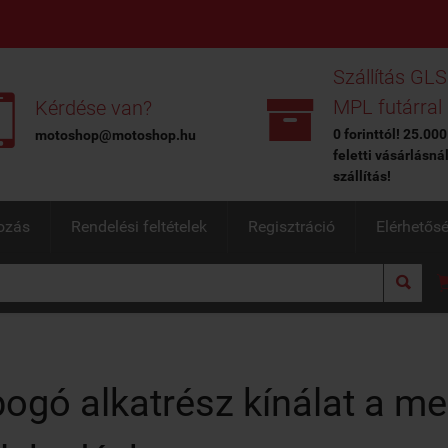
Szállítás GLS


MPL futárral
Kérdése van?
0 forinttól! 25.000
motoshop@motoshop.hu
feletti vásárlásná
szállítás!
ozás
Rendelési feltételek
Regisztráció
Elérhetős

ogó alkatrész kínálat a m