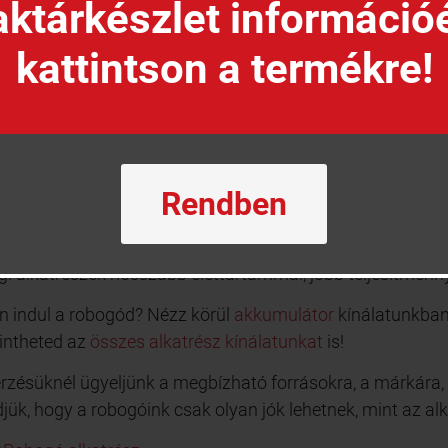
ktárkészlet információ
teles források: Vásárláskor fontos, hogy olyan megbízható forrás
kattintson a termékre!
rnévvel rendelkeznek a piacon. Így biztosak lehetünk abban, hog
rka: Bizonyos márkák híresek a kiváló nívójú alkatrészek gyárt
logatni, amelyek elismertek a robogók területén.
mpatibilitás: Győződjünk meg arról, hogy az alkatrészek kompati
dellszámokat és olvassuk el a termékleírásokat, hogy megbizon
-érték arány: A legolcsóbb alkatrészek nem feltétlenül jelentik a 
Rendben
ltségvetést, és válasszuk a megbízható minőséget az ár-érték ar
ó alkatrész beszerzés kulcsfontosságú a megbízható és 
i alkatrészek hosszabb élettartammal, jobb teljesítménny
 indul a robogód? Nézz körül
akkumulátor
kínálatunkban
intheted az
összes alkatrész kínálatunkat
is!
rzésüknél ügyeljünk a megbízható forrásokra, a márkára, a
djük, hogy a robogóink csak olyan jók lehetnek, mint az a