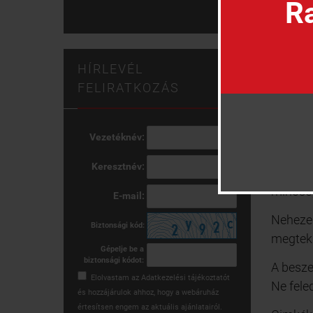
Ra
Hi
hí
Má
HÍRLEVÉL
vá
FELIRATKOZÁS
Ko
mo
Ár
Vezetéknév:
kö
Keresztnév:
A robog
minőség
E-mail:
Nehezen
Biztonsági kód:
megtek
Gépelje be a
biztonsági kódot:
A besze
Elolvastam az
Adatkezelési tájékoztatót
Ne fele
és hozzájárulok ahhoz, hogy a webáruház
értesítsen engem az aktuális ajánlatairól.