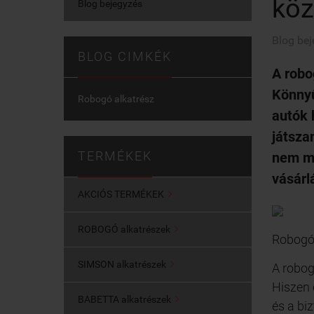
köz
Blog bejegyzés
Blog bej
BLOG CIMKÉK
A robo
Könnyű
Robogó alkatrész
autók 
játsza
TERMÉKEK
nem mi
vásárl
AKCIÓS TERMÉKEK

ROBOGÓ alkatrészek

Robogó 
SIMSON alkatrészek

A robog
Hiszen 
BABETTA alkatrészek

és a bi