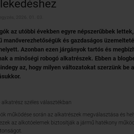
lekedéshez
egyzés, 2026. 01. 03.
gók az utóbbi években egyre népszerűbbek lettek,
 manőverezhetőségük és gazdaságos üzemeltetésü
helyett. Azonban ezen járgányok tartós és megbí
nak a minőségi robogó alkatrészek. Ebben a blogb
ndegy az, hogy milyen változatokat szerzünk be a 
ásukkor.
alkatrész széles választékban
ók működése során az alkatrészek megválasztása és helye
ezek az alkotóelemek biztosítják a jármű hatékony működé
ztonságot.