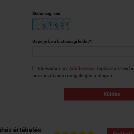
Biztonsági kód:
Gépelje be a biztonsági kódot*:
Elolvastam az
Adatkezelési tájékoztatót
és ho
hozzászólásom megjelenjen a blogon.
Küldés
ház értékelés




