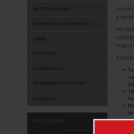
Jó minő
MZ-ETZ alkatrészek

a variát
UNIVERZÁLIS ALKATRÉSZEK

Ha ross
csökken
GUMIK

hogy a 
BUKÓSISAK

A minős
KENŐANYAGOK

Ta
vi
FELSZERELÉS ÉS TARTOZÉK

al
Te
ha
Katalógusok

Bi
lá
kö
FACEBOOK
Mire fi