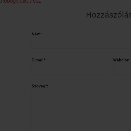
:
Robogó alkatrész
Hozzászólá
Név*:
E-mail*:
Webcím:
Szöveg*: