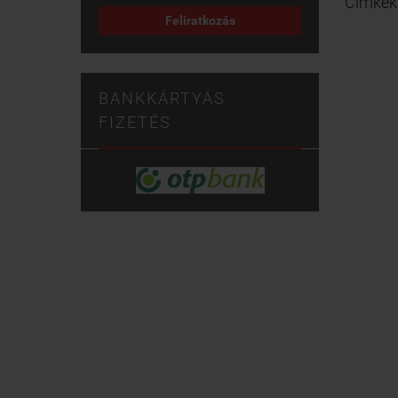
Cimkék
Feliratkozás
BANKKÁRTYÁS
FIZETÉS