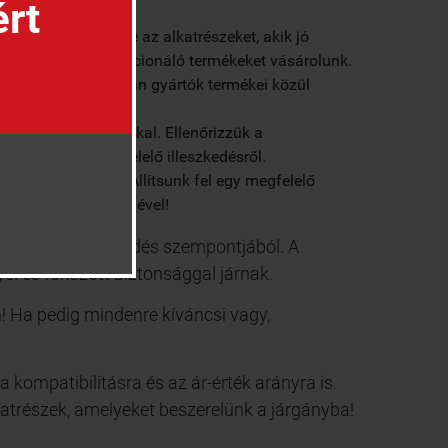
ért
okból szerezzük be az alkatrészeket, akik jó
y minőségi, jól funkcionáló termékeket vásárolunk.
ásáról. Érdemes olyan gyártók termékei közül
bilisek a robogónkkal. Ellenőrizzük a
yosodjunk a megfelelő illeszkedésről.
legjobb választást. Állítsunk fel egy megfelelő
ány figyelembevételével!
hatékony közlekedés szempontjából. A
el és fokozott biztonsággal járnak.
! Ha pedig mindenre kíváncsi vagy,
 kompatibilitásra és az ár-érték arányra is.
lkatrészek, amelyeket beszerelünk a járgányba!