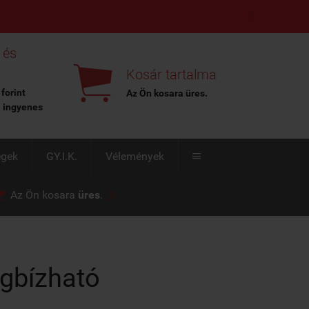
X
 és

Kosár tartalma
 forint
Az Ön kosara
üres
.
l ingyenes
égek
GY.I.K.
Vélemények



Az Ön kosara
üres
.
egbízható