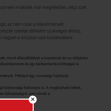
ásod nem működik már megfelelően, nézz szét
gó, az nem csak a teljesítményét
atrészek cseréje időnként szükséges ahhoz,
n legyen a közúton való közlekedésre.
ek, mivel ellenállóbbak a kopásnak és az időjárási
alkatrészcsere és így karbantartás költségei is
tményét. Például egy minőségi hajtószíj
gó biztonsági faktorára is. A megbízható fékek,
és láthatóságot, ami növeli a
×