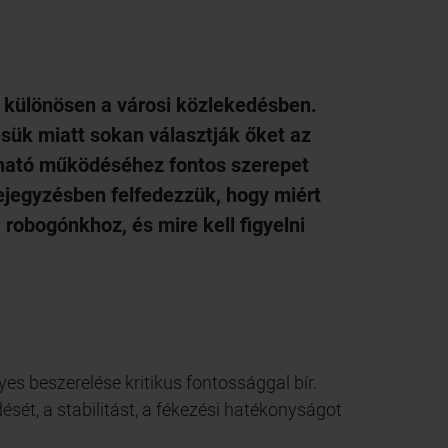
 különösen a városi közlekedésben.
k miatt sokan választják őket az
zható működéséhez fontos szerepet
ejegyzésben felfedezzük, hogy miért
robogónkhoz, és mire kell figyelni
s beszerelése kritikus fontossággal bír.
sét, a stabilitást, a fékezési hatékonyságot