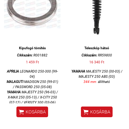
Kipufogó tömítés
Teleszkóp hátsó
Cikkszám:
R001882
Cikkszám:
RR59800
1 459 Ft
16 340 Ft
APRILIA
LEONARDO 250-300 (99-
YAMAHA
MAJESTY 250 (00-03) /
04)
MAJESTY 250 ABS (03)
MALAGUTI
MADISON 250 (99-01)
344 mm
állítható
/ PASSWORD 250 (05-08)
YAMAHA
MAJESTY 250 (96-03) /
X-MAX 250 (05-13) / X-CITY 250
(07-12) / VERSITY 300 (03-06)


KOSÁRBA
KOSÁRBA