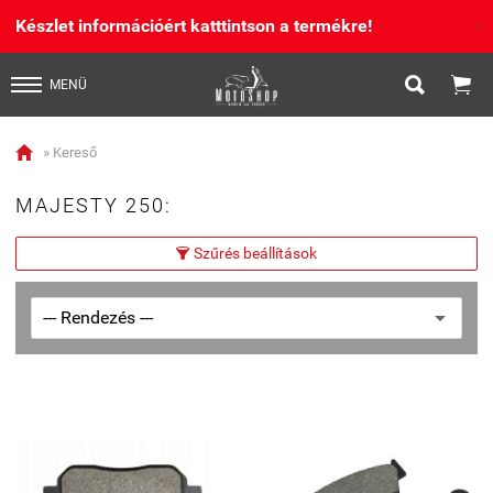
Készlet információért katttintson a termékre!
X


MENÜ

» Kereső
MAJESTY 250:
Szűrés beállítások
