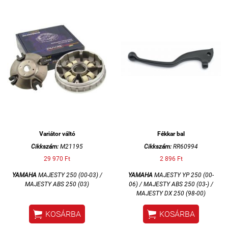
Variátor váltó
Fékkar bal
Cikkszám:
M21195
Cikkszám:
RR60994
29 970 Ft
2 896 Ft
YAMAHA
MAJESTY 250 (00-03) /
YAMAHA
MAJESTY YP 250 (00-
MAJESTY ABS 250 (03)
06) / MAJESTY ABS 250 (03-) /
MAJESTY DX 250 (98-00)


KOSÁRBA
KOSÁRBA