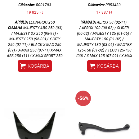
Cikkszám:
R001783
Cikkszám:
RR53430
19 825 Ft
17 887 Ft
APRILIA
LEONARDO 250
YAMAHA
AEROX 50 (02-11)
YAMAHA
MAJESTY ABS 250 (03)
/
AEROX 100 (00-02) / SLIDER
/ MAJESTY DX 250 (98-99) /
(00-02) /
MAJESTY 125 (01-05) /
MAJESTY 250 (96-03) / X CITY
MAJESTY 150 (01-02) /
250 (07-11) /
BLACK X-MAX 250
MAJESTY 180 (03-06)
/ MAXTER
(09) / X-MAX 250 (07-11) X-MAX
125-150 (01-02) / TEOS 125-150
ABS 250 (11) / X-MAX SPORT 250
(00) /
X-MAX 125 (07-09) / X-MAX
(11) / VERSITY 300 (03-06)
250 (05-09)


KOSÁRBA
KOSÁRBA
YAMAHA
YZF R 125 (08-11)
-56%