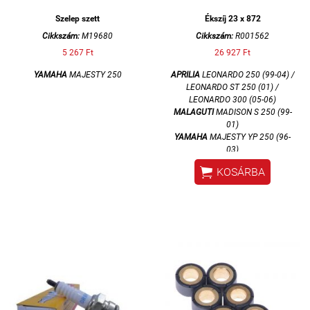
Szelep szett
Ékszíj 23 x 872
Cikkszám:
M19680
Cikkszám:
R001562
5 267 Ft
26 927 Ft
YAMAHA
MAJESTY 250
APRILIA
LEONARDO 250 (99-04) /
LEONARDO ST 250 (01) /
LEONARDO 300 (05-06)
MALAGUTI
MADISON S 250 (99-
01)
YAMAHA
MAJESTY YP 250 (96-
03)
kevlár

KOSÁRBA