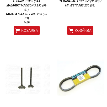
LEONARDO 300 (04-)
YAMAHA
MAJESTY 250 (96-03) /
MALAGUTI
MADISON S 250 (99-
MAJESTY A
BS 250 (03)
01)
YAMAHA
MAJESTY-ABS 250 (96-
03)
MSP


KOSÁRBA
KOSÁRBA