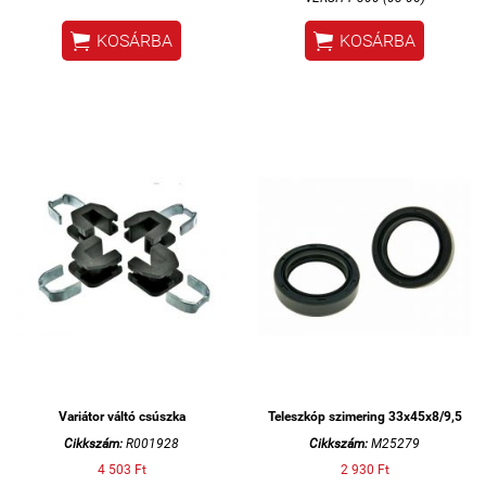


KOSÁRBA
KOSÁRBA
Variátor váltó csúszka
Teleszkóp szimering 33x45x8/9,5
Cikkszám:
R001928
Cikkszám:
M25279
4 503 Ft
2 930 Ft