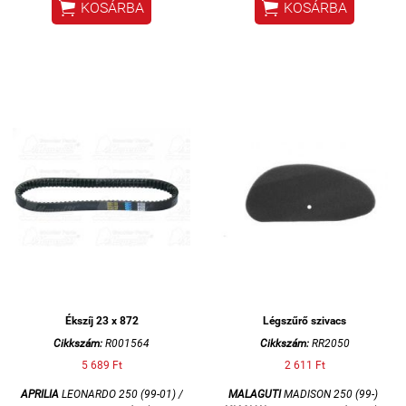


KOSÁRBA
KOSÁRBA
Ékszíj 23 x 872
Légszűrő szivacs
Cikkszám:
R001564
Cikkszám:
RR2050
5 689 Ft
2 611 Ft
APRILIA
LEONARDO 250 (99-01) /
MALAGUTI
MADISON 250 (99-)