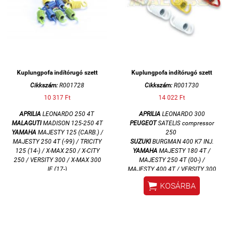
Kuplungpofa indítórugó szett
Kuplungpofa indítórugó szett
Cikkszám:
R001728
Cikkszám:
R001730
10 317 Ft
14 022 Ft
APRILIA
LEONARDO 250 4T
APRILIA
LEONARDO 300
MALAGUTI
MADISON 125-250 4T
PEUGEOT
SATELIS compressor
YAMAHA
MAJESTY 125 (CARB.) /
250
MAJESTY 250 4T (-99) /
TRICITY
SUZUKI
BURGMAN 400 K7 INJ.
125 (14-) / X-MAX 250 / X-CITY
YAMAHA
MAJESTY 180 4T /
250 / VERSITY 300 / X-MAX 300
MAJESTY 250 4T (00-) /
IE (17-)
MAJESTY 400 4T / VERSITY 300
POLINI
(E3A5E)
4T / X-CITY 125 E3
/ X-

KOSÁRBA
(G358E)
CITY 250 E3
/ X-MAX
125-250
MALOSSI