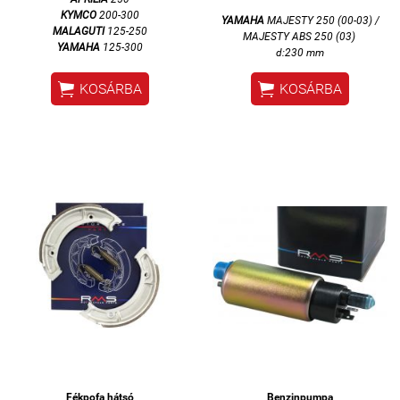
KYMCO
200-300
YAMAHA
MAJESTY 250 (00-03) /
MALAGUTI
125-250
MAJESTY ABS 250 (03)
YAMAHA
125-300
d:230 mm


KOSÁRBA
KOSÁRBA
Fékpofa hátsó
Benzinpumpa