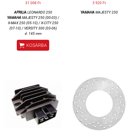
31 008 Ft
5 920 Ft
APRILIA
LEONARDO 250
YAMAHA
MAJESTY 250
YAMAHA
MAJESTY 250 (00-03) /
X-MAX 250 (05-10) / X-CITY 250
(07-10) / VERSITY 300 (03-06)
d: 145 mm

KOSÁRBA