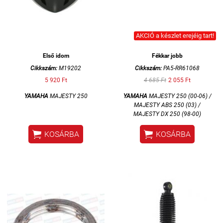
AKCIÓ a készlet erejéig tart!
Első idom
Fékkar jobb
Cikkszám:
M19202
Cikkszám:
PA5-RR61068
5 920 Ft
4 685 Ft
2 055 Ft
YAMAHA
MAJESTY 250
YAMAHA
MAJESTY 250 (00-06) /
MAJESTY ABS 250 (03) /
MAJESTY DX 250 (98-00)


KOSÁRBA
KOSÁRBA