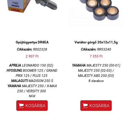
Gyújtógyertya DR8EA
Variátor görgő 20x12x11,5g
Cikkszám:
R002328
Cikkszám:
RR53240
2 907 Ft
7 353 Ft
APRILIA
LEONARDO 150 (02)
YAMAHA
MAJESTY 250 (00-01)
HYOSUNG
BOOMER 125 / GRAND
MAJESTY 250 (02-03) /
PRIX 125 / PLUS 125
MAJESTY ABS 250 (03)
MALAGUTI
MADISON 250 S
8 darabos
YAMAHA
MAJESTY 250 / X-MAX
250 / VERSITY 300
NGK


KOSÁRBA
KOSÁRBA