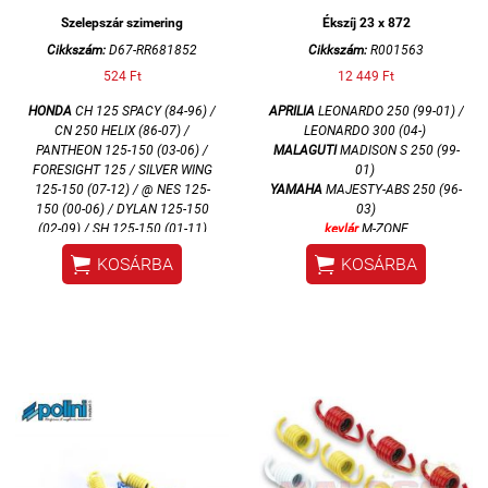
Szelepszár szimering
Ékszíj 23 x 872
Cikkszám:
D67-RR681852
Cikkszám:
R001563
524 Ft
12 449 Ft
HONDA
CH 125 SPACY (84-96) /
APRILIA
LEONARDO 250 (99-01) /
CN 250 HELIX (86-07) /
LEONARDO 300 (04-)
PANTHEON 125-150 (03-06) /
MALAGUTI
MADISON S 250 (99-
FORESIGHT 125 / SILVER WING
01)
125-150 (07-12) / @ NES 125-
YAMAHA
MAJESTY-ABS 250 (96-
150 (00-06) / DYLAN 125-150
03)
(02-09) / SH 125-150 (01-11)
kevlár
M-ZONE
PEUGEOT
GEOPOLIS 125 /


KOSÁRBA
KOSÁRBA
SATELIS 125
SUZUKI
AN BURGMAN 400 (07-
13) / BURGMAN 650 (03-13)
YAMAHA
XC R Majesty S 125 (14)