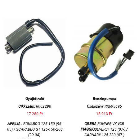
Gyújtótrafó
Benzinpumpa
Cikkszám:
R002290
Cikkszám:
RR695695
17 280 Ft
18 913 Ft
APRILIA
LEONARDO 125-150 (96-
GILERA
RUNNER VX-VXR
05) / SCARABEO GT 125-150-200
PIAGGIO
BEVERLY 125 (07-) /
(99-04)
CARNABY 125-200 (07-)