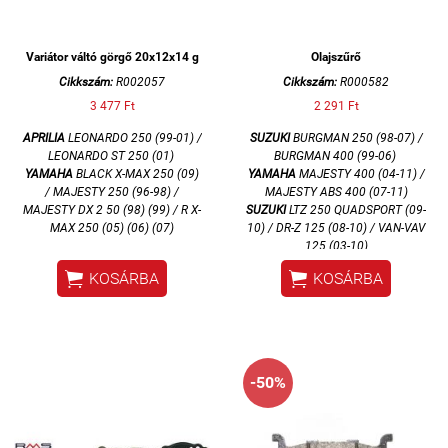
Variátor váltó görgő 20x12x14 g
Olajszűrő
Cikkszám:
R002057
Cikkszám:
R000582
3 477 Ft
2 291 Ft
APRILIA
LEONARDO 250 (99-01) /
SUZUKI
BURGMAN 250 (98-07) /
LEONARDO ST 250 (01)
BURGMAN 400 (99-06)
YAMAHA
BLACK X-MAX 250 (09)
YAMAHA
MAJESTY 400 (04-11) /
/ MAJESTY 250 (96-98) /
MAJESTY ABS 400 (07-11)
MAJESTY DX 2 50 (98) (99) / R X-
SUZUKI
LTZ 250 QUADSPORT (09-
MAX 250 (05) (06) (07)
10) / DR-Z 125 (08-10) / VAN-VAV
125 (03-10)


KOSÁRBA
KOSÁRBA
-50%