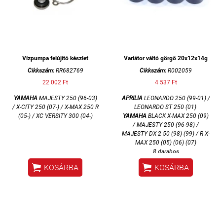
Vízpumpa felújító készlet
Variátor váltó görgő 20x12x14g
Cikkszám:
RR682769
Cikkszám:
R002059
22 002 Ft
4 537 Ft
YAMAHA
MAJESTY 250 (96-03)
APRILIA
LEONARDO 250 (99-01) /
/
X-CITY 250 (07-) / X-MAX 250 R
LEONARDO ST 250 (01)
(05-) / XC VERSITY 300 (04-)
YAMAHA
BLACK X-MAX 250 (09)
/ MAJESTY 250 (96-98) /
MAJESTY DX 2 50 (98) (99) / R X-
MAX 250 (05) (06) (07)
8 darabos


KOSÁRBA
KOSÁRBA