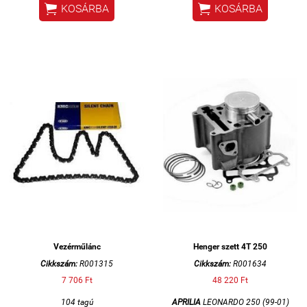


KOSÁRBA
KOSÁRBA
13) /
X-CITY 250 (07-13)
/
VERSITY 300 (03-06)
Vezérműlánc
Henger szett 4T 250
Cikkszám:
R001315
Cikkszám:
R001634
7 706 Ft
48 220 Ft
104 tagú
APRILIA
LEONARDO 250 (99-01)