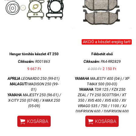
AKCIÓ a készlet erejéig tart!
Henger tömítés készlet 4T 250
Fékbetét első
Cikkszám:
R001863
Cikkszám:
PA4-RR2829
9 667 Ft
4 300 Ft
2 150 Ft
APRILIA
LEONARDO 250 (99-01)
YAMAHA
MAJESTY 400 (04-) / XP
MALAGUTI
MADISON 250 (99-
T-MAX 500 (00-03)
01)
YAMAHA
TDR 125 / FZX 250
YAMAHA
MAJESTY 250 (96-01) /
ZEAL / TY 250 SCOTTISH / XT
X-CITY 250 (07-08) / X-MAX 250
350 / XVS 400 / XVS 650 / XV
(05-09)
VIRAGO 535 / 750 / 1100 / XJ
DIVERSION 600 / DIVERSION 600
S / XJ 900 SECA


KOSÁRBA
KOSÁRBA