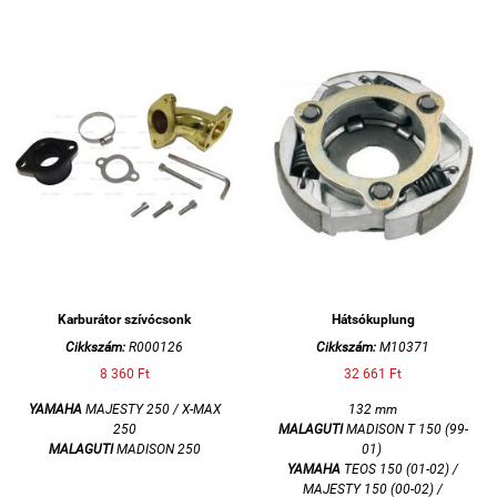
Karburátor szívócsonk
Hátsókuplung
Cikkszám:
R000126
Cikkszám:
M10371
8 360 Ft
32 661 Ft
YAMAHA
MAJESTY 250 / X-MAX
132 mm
250
MALAGUTI
MADISON T 150 (99-
MALAGUTI
MADISON 250
01)
YAMAHA
TEOS 150 (01-02) /
MAJESTY 150 (00-02) /