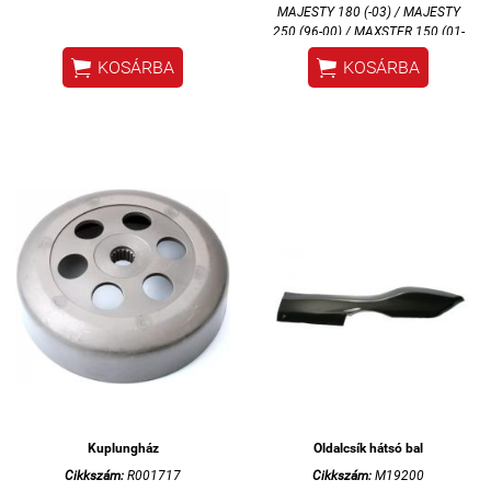
MAJESTY 180 (-03) /
MAJESTY
250 (96-00) /
MAXSTER 150 (01-
02)


KOSÁRBA
KOSÁRBA
Kuplungház
Oldalcsík hátsó bal
Cikkszám:
R001717
Cikkszám:
M19200