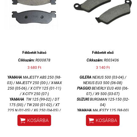
Fékbetét hátsó
Fékbetét első
Cikkszám:
R000878
Cikkszám:
R003436
3 680 Ft
3 140 Ft
YAMAHA
MAJESTY ABS 250 (98-
GILERA
NEXUS 500 (03-04) /
03) / MAJESTY 250 (00-) / X-MAX
NEXUS EU3 500 (06-08)
250 (05-06) / X CITY 125 (01-11)
PIAGGIO
BEVERLY EU3 400 (06-
/ X-CITY 250 (07-)
07) / X9 500 (03-07)
YAMAHA
TW 125 (99-02) / DT
SUZUKI
BURGMAN 125-150 (02-
175 (00) / TW 200 (01-02) / XT
04)
225 N (01-05) / XG 250 (04-05) /
YAMAHA
MAJESTY 125 (98-00)
YZF 600 R6 (99-02) / YZF 1000
(01-08) / MAJESTY 150 (00-02) /


KOSÁRBA
KOSÁRBA
R1 (02-03)
MAJESTY 180 (03-04)
/ MAXSTER 125-150 (01-04)
APRILIA
MX 125 (04)
első
/ RX