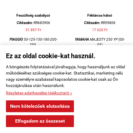
Feszültség szabályzó
Féktárcsa hátsó
Cikkszám:
RR683906
Cikkszám:
RR59806
31 897 Ft
17 620 Ft
PIAGGIO
50-125-150-180-200-
YAMAHA
MAJESTY 250 YP (00-
250
03)
YAMAHA
125-150-180 / YBR 125
d:230 mm
Ez az oldal cookie-kat használ.
(07-12) / X-MAX 250 (10-13) /
MAJESTY 250 (96-00)
DZE
A böngészés folytatásával jóváhagyja, hogy használjunk az oldal
működéséhez szükséges cookie-kat. Statisztikai, marketing célú


KOSÁRBA
KOSÁRBA
vagy személyre szabással kapcsolatos cookie-kat csak az Ön
hozzájárulása után használunk.
Részletes adatkezelési tájékoztató »
Nem kötelezőek elutasítása
×
Tóth Kóspallag településről
T
Elfogadom az összeset
Vásárolt a webáruházban
16 perccel ezelőtt
