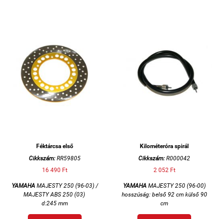
Féktárcsa első
Kilométeróra spirál
Cikkszám:
RR59805
Cikkszám:
R000042
16 490 Ft
2 052 Ft
YAMAHA
MAJESTY 250 (96-03) /
YAMAHA
MAJESTY 250 (96-00)
MAJESTY ABS 250 (03)
hosszúság: belső 92 cm külső 90
d:245 mm
cm