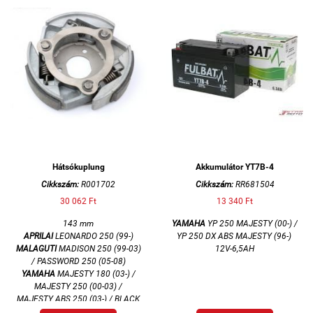
Hátsókuplung
Akkumulátor YT7B-4
Cikkszám:
R001702
Cikkszám:
RR681504
30 062 Ft
13 340 Ft
143 mm
YAMAHA
YP 250 MAJESTY (00-) /
APRILAI
LEONARDO 250 (99-)
YP 250 DX ABS MAJESTY (96-)
MALAGUTI
MADISON 250 (99-03)
12V-6,5AH
/ PASSWORD 250 (05-08)
YAMAHA
MAJESTY 180 (03-) /
MAJESTY 250 (00-03) /
MAJESTY ABS 250 (03-) / BLACK
X-MAX 250 (09) / X-MAX 250 (05-