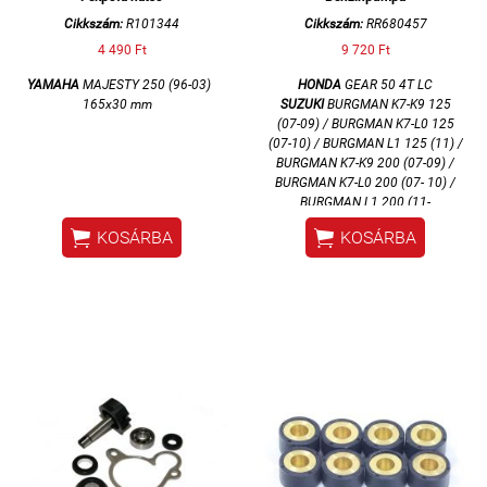
Cikkszám:
R101344
Cikkszám:
RR680457
4 490 Ft
9 720 Ft
YAMAHA
MAJESTY 250 (96-03)
HONDA
GEAR 50 4T LC
165x30 mm
SUZUKI
BURGMAN K7-K9 125
(07-09) / BURGMAN K7-L0 125
(07-10) / BURGMAN L1 125 (11) /
BURGMAN K7-K9 200 (07-09) /
BURGMAN K7-L0 200 (07- 10) /
BURGMAN L1 200 (11-
12) SIXTEEN K8-L0 125 (08-10) /


KOSÁRBA
KOSÁRBA
SIXTEEN L1 125 (11)
YAMAHA
MAJESTY 400 (04-11)
/ NEOS 50 4T / R X-MAX 125 (08-
12) / R X-MAX 250 (07-09) / T-
MAX 500 (04-11) / T-MAX 530
(12-13) / T-MAX ABS 530 (12-13)
APRILIA
SRX 550
(3 Bar / 35 l/h)