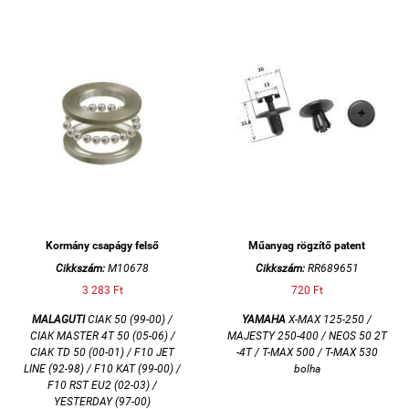
Kormány csapágy felső
Műanyag rögzítő patent
Cikkszám:
M10678
Cikkszám:
RR689651
3 283 Ft
720 Ft
MALAGUTI
CIAK 50 (99-00) /
YAMAHA
X-MAX 125-250 /
CIAK MASTER 4T 50 (05-06) /
MAJESTY 250-400 / NEOS 50 2T
CIAK TD 50 (00-01) / F10 JET
-4T / T-MAX 500 / T-MAX 530
LINE (92-98) / F10 KAT (99-00) /
bolha
F10 RST EU2 (02-03) /
YESTERDAY (97-00)