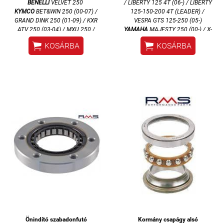
BENELLI
VELVET 250
/
LIBERTY 125 4T (06-) / LIBERTY
KYMCO
BET&WIN 250 (00-07) /
125-150-200 4T (LEADER) /
GRAND DINK 250 (01-09) / KXR
VESPA GTS 125-250 (05-)
ATV 250 (03-04) / MXU 250 /
YAMAHA
MAJESTY 250 (00-) / X-
PEOPLE LC 250 (03-07) / XCITING
MAX 250 (05-)


KOSÁRBA
KOSÁRBA
250-500 (05-07) / YUP 250 /
MAXXER 300 (05-10)
MALAGUTI
MADISON 250 (99-01)
SYM
GTS (06-07) / CITYCOM 300
(07-09)
YAMAHA
MAJESTY 250 (96-03)
Önindító szabadonfutó
Kormány csapágy alsó