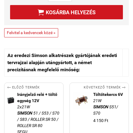

KOSÁRBA HELYEZÉS
Felvitel a kedvencek közé »
Az eredezi Simson alkatrészek gyártójának eredeti
tervrajzai alapján utángyártott, a német
precizításnak megfelelő minőség:


KÖVETKEZŐ TERMÉK
ELŐZŐ TERMÉK
Irányjelző relé + töltő
Töltőtekercs 6V
egység 12V
21W
2x21W
SIMSON
S51/
SIMSON
51 / S53 / S70
S70
/ S83 / ROLLER SR 50 /
4 150 Ft
ROLLER SR 80
SEGU