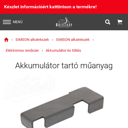
Készlet információért katttintson a termékre!
X


MENÜ

»
SIMSON alkatrészek
»
SIMSON alkatrészek
»
Elektromos rendszer
»
Akkumulátor és töltés
Akkumulátor tartó műanyag