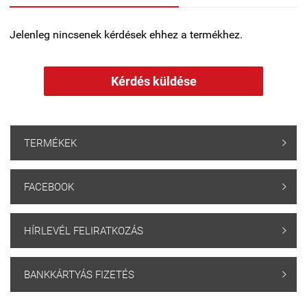
Jelenleg nincsenek kérdések ehhez a termékhez.
Kérdés küldése
TERMÉKEK

FACEBOOK

HÍRLEVÉL FELIRATKOZÁS

BANKKÁRTYÁS FIZETÉS
