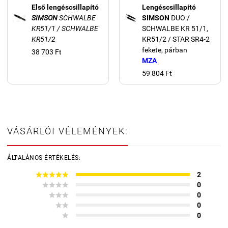
Első lengéscsillapító
Lengéscsillapító
SIMSON
SCHWALBE
SIMSON
DUO /
KR51/1 / SCHWALBE
SCHWALBE KR 51/1,
KR51/2
KR51/2 / STAR SR4-2
fekete, párban
38 703 Ft
MZA
59 804 Ft
VÁSÁRLÓI VÉLEMÉNYEK:
ÁLTALÁNOS ÉRTÉKELÉS:





2




0



0


0

0