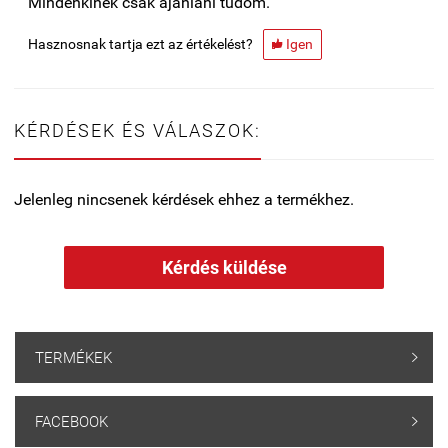
Mindenkinek csak ajánlani tudom.
Hasznosnak tartja ezt az értékelést?
Igen

KÉRDÉSEK ÉS VÁLASZOK:
Jelenleg nincsenek kérdések ehhez a termékhez.
Kérdés küldése
TERMÉKEK

FACEBOOK
