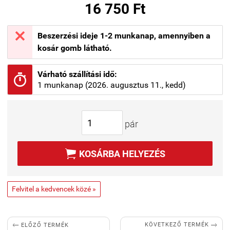
16 750 Ft

Beszerzési ideje 1-2 munkanap, amennyiben a
kosár gomb látható.
Várható szállítási idő:

1 munkanap (2026. augusztus 11., kedd)
pár

KOSÁRBA HELYEZÉS
Felvitel a kedvencek közé »


KÖVETKEZŐ TERMÉK
ELŐZŐ TERMÉK