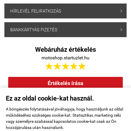
HÍRLEVÉL FELIRATKOZÁS

BANKKÁRTYÁS FIZETÉS

Webáruház értékelés
motoshop.startuzlet.hu





Értékelés írása
Ez az oldal cookie-kat használ.
Elállás a szerződéstől
|
Barion
|
Kezdőlap
|
Regisztráció
|
A böngészés folytatásával jóváhagyja, hogy használjunk az oldal
működéséhez szükséges cookie-kat. Statisztikai, marketing célú
Rendelési feltételek
|
Elérhetőségek
|
Kosár tartalma, megrendelés
|
vagy személyre szabással kapcsolatos cookie-kat csak az Ön
hozzájárulása után használunk.
Oldaltérkép
|