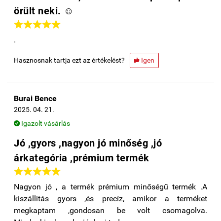
örült neki. ☺️





.
Hasznosnak tartja ezt az értékelést?
Igen

Burai Bence
2025. 04. 21.
Igazolt vásárlás

Jó ,gyors ,nagyon jó minőség ,jó
árkategória ,prémium termék





Nagyon jó , a termék prémium minőségű termék .A
kiszállitás gyors ,és precíz, amikor a terméket
megkaptam ,gondosan be volt csomagolva.