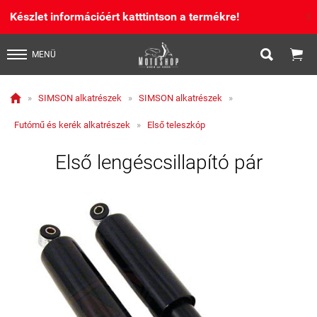
Készlet információért katttintson a termékre!
X


MENÜ

»
SIMSON alkatrészek
»
SIMSON alkatrészek
»
Futómű és kerék alkatrészek
»
Első teleszkóp
Első lengéscsillapító pár