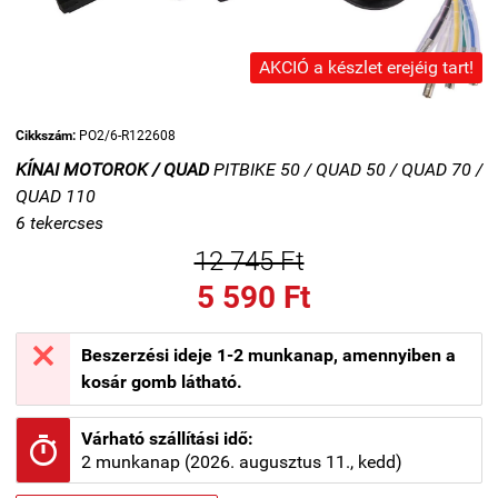
AKCIÓ a készlet erejéig tart!
Cikkszám:
PO2/6-R122608
KÍNAI MOTOROK / QUAD
PITBIKE 50 / QUAD 50 / QUAD 70 /
QUAD 110
6 tekercses
12 745 Ft
5 590 Ft

Beszerzési ideje 1-2 munkanap, amennyiben a
kosár gomb látható.
Várható szállítási idő:

2 munkanap (2026. augusztus 11., kedd)