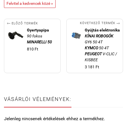
Felvitel a kedvencek közé »


KÖVETKEZŐ TERMÉK
ELŐZŐ TERMÉK
Gyertyapipa
Gyújtás elektronika
90 fokos
KÍNAI
ROBOGÓK
MINARELLI 50
GY6 50 4T
KYMCO
50 4T
810 Ft
PEUGEOT
V-CLIC /
KISBEE
3 181 Ft
VÁSÁRLÓI VÉLEMÉNYEK:
Jelenleg nincsenek értékelések ehhez a termékhez.