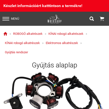
Készlet információért katttintson a termékre!
X


MENÜ

»
ROBOGÓ alkatrészek
»
KÍNAI robogó alkatrészek
»
KÍNAI robogó alkatrészek
»
Elektromos alkatrészek
»
Gyújtás rendszer
Gyújtás alaplap