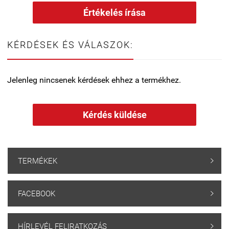
Értékelés írása
KÉRDÉSEK ÉS VÁLASZOK:
Jelenleg nincsenek kérdések ehhez a termékhez.
Kérdés küldése
TERMÉKEK

FACEBOOK

HÍRLEVÉL FELIRATKOZÁS
