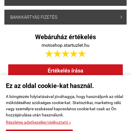
BANKKÁRTYÁS FIZETÉS

Webáruház értékelés
motoshop.startuzlet.hu





Értékelés írása
Ez az oldal cookie-kat használ.
Elállás a szerződéstől
|
Barion
|
Kezdőlap
|
Regisztráció
|
A böngészés folytatásával jóváhagyja, hogy használjunk az oldal
működéséhez szükséges cookie-kat. Statisztikai, marketing célú
Rendelési feltételek
|
Elérhetőségek
|
Kosár tartalma, megrendelés
|
vagy személyre szabással kapcsolatos cookie-kat csak az Ön
hozzájárulása után használunk.
Oldaltérkép
|
Részletes adatkezelési tájékoztató »