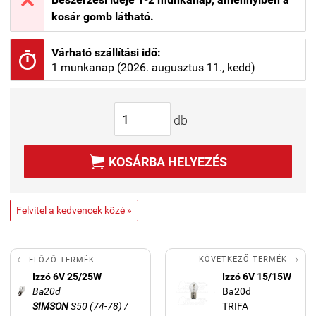

kosár gomb látható.
Várható szállítási idő:

1 munkanap (2026. augusztus 11., kedd)
db

KOSÁRBA HELYEZÉS
Felvitel a kedvencek közé »


KÖVETKEZŐ TERMÉK
ELŐZŐ TERMÉK
Izzó 6V 25/25W
Izzó 6V 15/15W
Ba20d
Ba20d
SIMSON
S50 (74-78) /
TRIFA