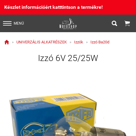
Készlet információért katttintson a termékre!
X


MENÜ

»
UNIVERZÁLIS ALKATRÉSZEK
»
Izzók
»
Izzó Ba20d
Izzó 6V 25/25W