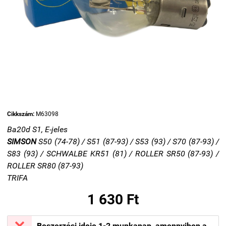
Cikkszám:
M63098
Ba20d S1,
E-jeles
SIMSON
S50 (74-78) / S51 (87-93) / S53 (93) / S70 (87-93) /
S83 (93) / SCHWALBE KR51 (81) / ROLLER SR50 (87-93) /
ROLLER SR80 (87-93)
TRIFA
1 630 Ft
Beszerzési ideje 1-2 munkanap, amennyiben a