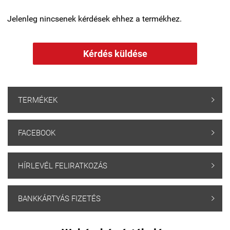
Jelenleg nincsenek kérdések ehhez a termékhez.
Kérdés küldése
TERMÉKEK

FACEBOOK

HÍRLEVÉL FELIRATKOZÁS

BANKKÁRTYÁS FIZETÉS
