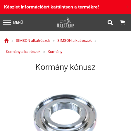
Készlet információért katttintson a termékre!
X


MENÜ

»
SIMSON alkatrészek
»
SIMSON alkatrészek
»
Kormány alkatrészek
»
Kormány
Kormány kónusz