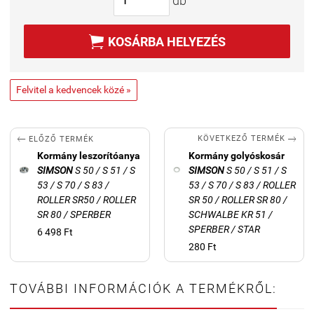
db

KOSÁRBA HELYEZÉS
Felvitel a kedvencek közé »


KÖVETKEZŐ TERMÉK
ELŐZŐ TERMÉK
Kormány leszorítóanya
Kormány golyóskosár
SIMSON
S 50 / S 51 / S
SIMSON
S 50 / S 51 / S
53 / S 70 / S 83 /
53 / S 70 / S 83 / ROLLER
ROLLER SR50 / ROLLER
SR 50 / ROLLER SR 80 /
SR 80 / SPERBER
SCHWALBE KR 51 /
SPERBER / STAR
6 498 Ft
280 Ft
TOVÁBBI INFORMÁCIÓK A TERMÉKRŐL: