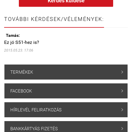
Kérdés küldése
TOVÁBBI KÉRDÉSEK/VÉLEMÉNYEK:
Tamás:
Ez jó S51-hez is?
2015.05.23. 17:06
TERMÉKEK

FACEBOOK

HÍRLEVÉL FELIRATKOZÁS

BANKKÁRTYÁS FIZETÉS
