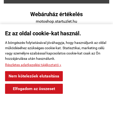
Webáruház értékelés
motoshop.startuzlet.hu





Ez az oldal cookie-kat használ.
Értékelés írása
A böngészés folytatásával jóváhagyja, hogy használjunk az oldal
működéséhez szükséges cookie-kat. Statisztikai, marketing célú
vagy személyre szabással kapcsolatos cookie-kat csak az Ön
hozzájárulása után használunk.
Elállás a szerződéstől
|
Barion
|
Kezdőlap
|
Regisztráció
|
Részletes adatkezelési tájékoztató »
Rendelési feltételek
|
Elérhetőségek
|
Kosár tartalma, megrendelés
|
Nem kötelezőek elutasítása
×
Oldaltérkép
|
Márk Miskolc településről
M
Elfogadom az összeset
Vásárolt a webáruházban
1 órával ezelőtt

motoshop.startuzlet.hu -
SB Motoralkatrész Kft.
-
ÁSZF
-
Adatkezelési
tájékoztató