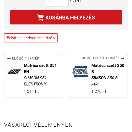
szett

KOSÁRBA HELYEZÉS
Felvitel a kedvencek közé »


KÖVETKEZŐ TERMÉK
ELŐZŐ TERMÉK
Matrica szett S51
Matrica szett S50
EN
B
SIMSON S51
SIMSON
S50 B
ELEKTRONIC
kék
1 311 Ft
1 270 Ft
VÁSÁRLÓI VÉLEMÉNYEK: