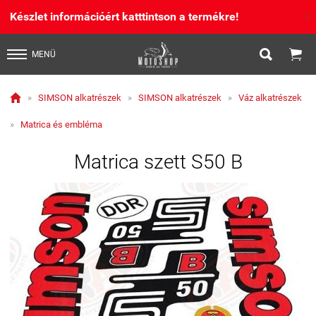
Készlet információért katttintson a termékre!
X


MENÜ

»
SIMSON alkatrészek
»
SIMSON alkatrészek
»
Váz alkatrészek
»
Matrica és embléma
Matrica szett S50 B