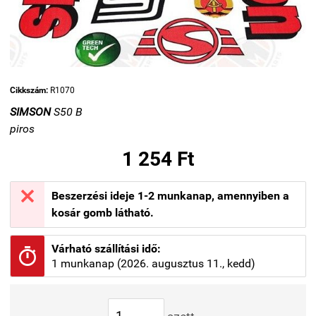
Cikkszám:
R1070
SIMSON
S50 B
piros
1 254 Ft

Beszerzési ideje 1-2 munkanap, amennyiben a
kosár gomb látható.
Várható szállítási idő:

1 munkanap (2026. augusztus 11., kedd)