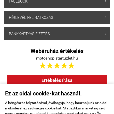
FACEBOOK

HÍRLEVÉL FELIRATKOZÁS

BANKKÁRTYÁS FIZETÉS

Webáruház értékelés
motoshop.startuzlet.hu





Értékelés írása
Ez az oldal cookie-kat használ.
Elállás a szerződéstől
|
Barion
|
Kezdőlap
|
Regisztráció
|
A böngészés folytatásával jóváhagyja, hogy használjunk az oldal
működéséhez szükséges cookie-kat. Statisztikai, marketing célú
Rendelési feltételek
|
Elérhetőségek
|
Kosár tartalma, megrendelés
|
vagy személyre szabással kapcsolatos cookie-kat csak az Ön