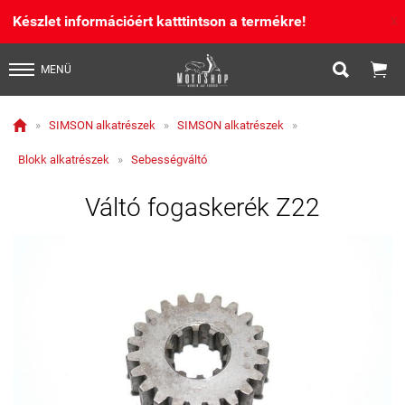
Készlet információért katttintson a termékre!
X


MENÜ

»
SIMSON alkatrészek
»
SIMSON alkatrészek
»
Blokk alkatrészek
»
Sebességváltó
Váltó fogaskerék Z22