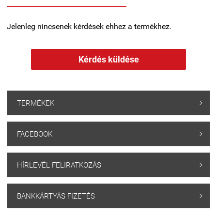
Jelenleg nincsenek kérdések ehhez a termékhez.
Kérdés küldése
TERMÉKEK

FACEBOOK

HÍRLEVÉL FELIRATKOZÁS

BANKKÁRTYÁS FIZETÉS
