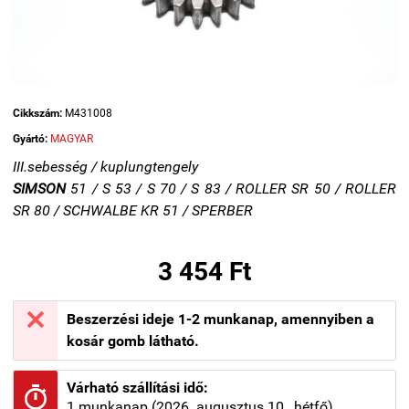
Cikkszám:
M431008
Gyártó:
MAGYAR
III.sebesség /
kuplungtengely
SIMSON
51 / S 53 / S 70 / S 83 / ROLLER SR 50 / ROLLER
SR 80 / SCHWALBE KR 51 / SPERBER
3 454 Ft

Beszerzési ideje 1-2 munkanap, amennyiben a
kosár gomb látható.
Várható szállítási idő:

1 munkanap (2026. augusztus 10., hétfő)