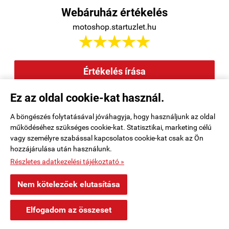
Webáruház értékelés
motoshop.startuzlet.hu





Értékelés írása
Ez az oldal cookie-kat használ.
Elállás a szerződéstől
|
Barion
|
Kezdőlap
|
Regisztráció
|
A böngészés folytatásával jóváhagyja, hogy használjunk az oldal
működéséhez szükséges cookie-kat. Statisztikai, marketing célú
Rendelési feltételek
|
Elérhetőségek
|
Kosár tartalma, megrendelés
|
vagy személyre szabással kapcsolatos cookie-kat csak az Ön
hozzájárulása után használunk.
Oldaltérkép
|
Részletes adatkezelési tájékoztató »
motoshop.startuzlet.hu -
SB Motoralkatrész Kft.
-
ÁSZF
-
Adatkezelési
Nem kötelezőek elutasítása
tájékoztató
×
Kósa Baks településről
K
Elfogadom az összeset
Vásárolt a webáruházban
Webáruház készítés
a StartÜzlettel.
55 perccel ezelőtt
