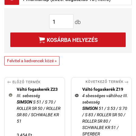
db

KOSÁRBA HELYEZÉS
Felvitel a kedvencek közé »


KÖVETKEZŐ TERMÉK
ELŐZŐ TERMÉK
Váltó fogaskerék Z23
Váltó fogaskerék Z19
III. sebesség
4 sbességes váltóhoz III.
SIMSON
S 51 / S 70 /
sebesség
ROLLER SR 50 / ROLLER
SIMSON
51 / S 53 / S 70
SR 80 / SCHWALBE KR
/ S 83 / ROLLER SR 50 /
51
ROLLER SR 80 /
SCHWALBE KR 51 /
SPERBER
3 454 Ft