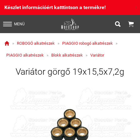
Készlet információért katttintson a termékre!
X


MENÜ

»
ROBOGÓ alkatrészek
»
PIAGGIO robogó alkatrészek
»
PIAGGIO alkatrészek
»
Blokk alkatrészek
»
Variátor
Variátor görgő 19x15,5x7,2g