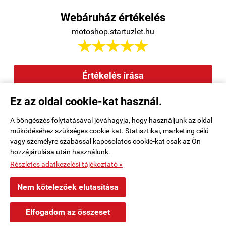
Webáruház értékelés
motoshop.startuzlet.hu





Értékelés írása
Ez az oldal cookie-kat használ.
Elállás a szerződéstől
|
Barion
|
Kezdőlap
|
Regisztráció
|
A böngészés folytatásával jóváhagyja, hogy használjunk az oldal
működéséhez szükséges cookie-kat. Statisztikai, marketing célú
Rendelési feltételek
|
Elérhetőségek
|
Kosár tartalma, megrendelés
|
vagy személyre szabással kapcsolatos cookie-kat csak az Ön
hozzájárulása után használunk.
Oldaltérkép
|
Részletes adatkezelési tájékoztató »
motoshop.startuzlet.hu -
SB Motoralkatrész Kft.
-
ÁSZF
-
Adatkezelési
Nem kötelezőek elutasítása
tájékoztató
×
Holló Péteri településről
H
Elfogadom az összeset
Vásárolt a webáruházban
Webáruház készítés
a StartÜzlettel.
3 órával ezelőtt
