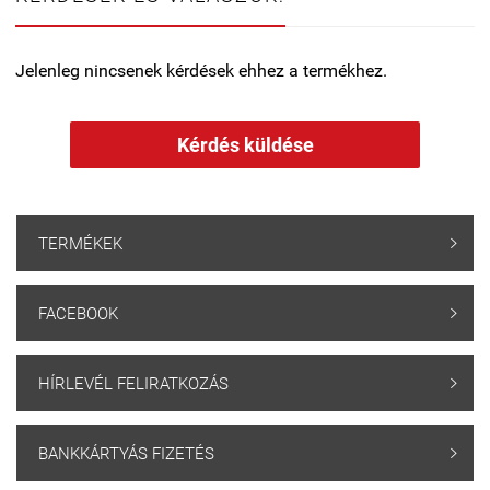
Jelenleg nincsenek kérdések ehhez a termékhez.
Kérdés küldése
TERMÉKEK

FACEBOOK

HÍRLEVÉL FELIRATKOZÁS

BANKKÁRTYÁS FIZETÉS
