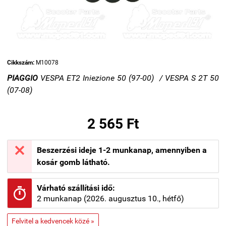
Cikkszám:
M10078
PIAGGIO
VESPA ET2 Iniezione 50 (97-00) /
VESPA S 2T 50
(07-08)
2 565 Ft

Beszerzési ideje 1-2 munkanap, amennyiben a
kosár gomb látható.
Várható szállítási idő:

2 munkanap (2026. augusztus 10., hétfő)
Felvitel a kedvencek közé »