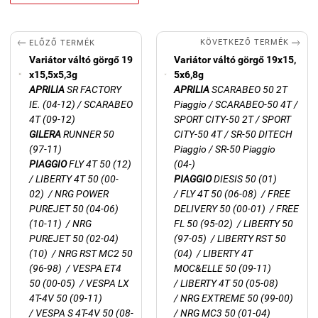


KÖVETKEZŐ TERMÉK
ELŐZŐ TERMÉK
Variátor váltó görgő 19
Variátor váltó görgő 19x15,
x15,5x5,3g
5x6,8g
APRILIA
SR FACTORY
APRILIA
SCARABEO 50 2T
IE. (04-12) / SCARABEO
Piaggio / SCARABEO-50 4T /
4T (09-12)
SPORT CITY-50 2T / SPORT
GILERA
RUNNER 50
CITY-50 4T / SR-50 DITECH
(97-11)
Piaggio / SR-50 Piaggio
PIAGGIO
FLY 4T 50 (12)
(04-)
/
LIBERTY 4T 50 (00-
PIAGGIO
DIESIS 50 (01)
02) / NRG POWER
/
FLY 4T 50 (06-08) / FREE
PUREJET 50 (04-06)
DELIVERY 50 (00-01) / FREE
(10-11) / NRG
FL 50 (95-02) / LIBERTY 50
PUREJET 50 (02-04)
(97-05) / LIBERTY RST 50
(10) / NRG RST MC2 50
(04) / LIBERTY 4T
(96-98) / VESPA ET4
MOC&ELLE 50 (09-11)
50 (00-05) / VESPA LX
/ LIBERTY 4T 50 (05-08)
4T-4V 50 (09-11)
/ NRG EXTREME 50 (99-00)
/ VESPA S 4T-4V 50 (08-
/ NRG MC3 50 (01-04)