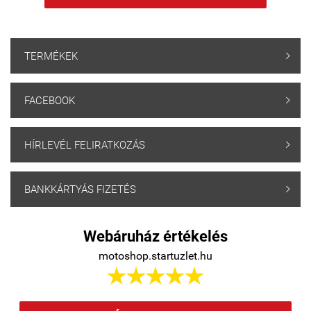
TERMÉKEK

FACEBOOK

HÍRLEVÉL FELIRATKOZÁS

BANKKÁRTYÁS FIZETÉS

Webáruház értékelés
motoshop.startuzlet.hu




