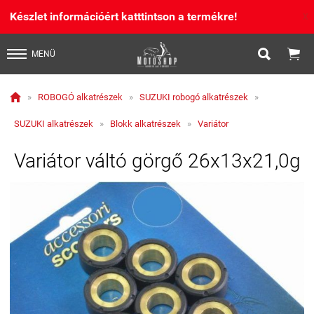
Készlet információért katttintson a termékre!
X


MENÜ

»
ROBOGÓ alkatrészek
»
SUZUKI robogó alkatrészek
»
SUZUKI alkatrészek
»
Blokk alkatrészek
»
Variátor
Variátor váltó görgő 26x13x21,0g