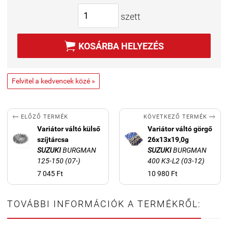
szett

KOSÁRBA HELYEZÉS
Felvitel a kedvencek közé »


KÖVETKEZŐ TERMÉK
ELŐZŐ TERMÉK
Variátor váltó külső
Variátor váltó görgő
szíjtárcsa
26x13x19,0g
SUZUKI
BURGMAN
SUZUKI
BURGMAN
125-150 (07-)
400 K3-L2 (03-12)
7 045 Ft
10 980 Ft
TOVÁBBI INFORMÁCIÓK A TERMÉKRŐL: