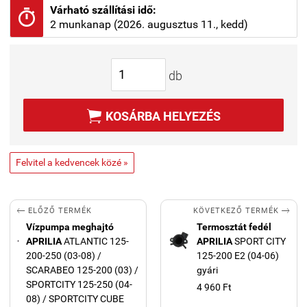
Várható szállítási idő:

2 munkanap (2026. augusztus 11., kedd)
db

KOSÁRBA HELYEZÉS
Felvitel a kedvencek közé »


KÖVETKEZŐ TERMÉK
ELŐZŐ TERMÉK
Vízpumpa meghajtó
Termosztát fedél
APRILIA
ATLANTIC 125-
APRILIA
SPORT CITY
200-250 (03-08) /
125-200 E2 (04-06)
SCARABEO 125-200 (03) /
gyári
SPORTCITY 125-250 (04-
4 960 Ft
08) / SPORTCITY CUBE