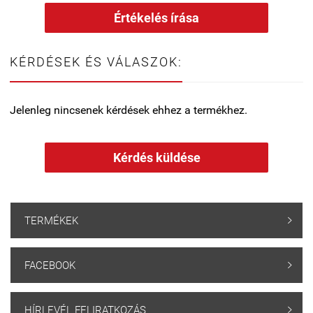
Értékelés írása
KÉRDÉSEK ÉS VÁLASZOK:
Jelenleg nincsenek kérdések ehhez a termékhez.
Kérdés küldése
TERMÉKEK

FACEBOOK

HÍRLEVÉL FELIRATKOZÁS
