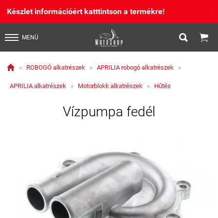
Készlet információért katttintson a termékre!
X


MENÜ

»
ROBOGÓ alkatrészek
»
APRILIA robogó alkatrészek
»
APRILIA alkatrészek
»
Motorblokk alkatrészek
»
Hűtés
Vízpumpa fedél